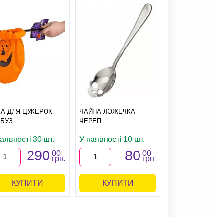
КА ДЛЯ ЦУКЕРОК
ЧАЙНА ЛОЖЕЧКА
ШПИЛЬКА РУК
РБУЗ
ЧЕРЕП
СКЕЛЕТА З Т
аявності 30 шт.
У наявності 10 шт.
У наявності 
290
80
1
00
00
грн.
грн.
КУПИТИ
КУПИТИ
КУПИ