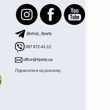
@shop_4party
097 872-41-12
office@4party.ua
Підписатися на розсилку