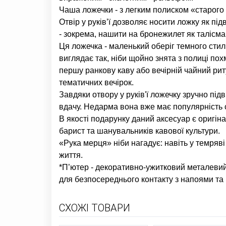
Чаша ложечки - з легким полиском «старого 
Отвір у руків’ї дозволяє носити ложку як під
- зокрема, нашити на бронежилет як талісма
Ця ложечка - маленький оберіг темного стил
виглядає так, ніби щойно знята з полиці похм
першу ранкову каву або вечірній чайний рит
тематичних вечірок.
Завдяки отвору у руків'ї ложечку зручно пі
вдачу. Недарма вона вже має популярність с
В якості подарунку даний аксесуар є оригін
барист та шанувальників кавової культури.
«Рука мерця» ніби нагадує: навіть у темряв
життя.
*П’ютер - декоративно-ужитковий металевий
для безпосереднього контакту з напоями та
СХОЖІ ТОВАРИ