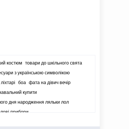
кий костюм
товари до шкільного свята
есуари з українською символікою
 ліхтарі
боа
фата на дівич вечір
навальний купити
чого дня народження ляльки лол
олові прибори