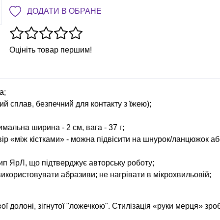
ДОДАТИ В ОБРАНЕ
Оцініть товар першим!
а;
ий сплав, безпечний для контакту з їжею);
мальна ширина - 2 см, вага - 37 г;
отвір «між кістками» - можна підвісити на шнурок/ланцюжок а
п ЯрЛ, що підтверджує авторську роботу;
використовувати абразиви; не нагрівати в мікрохвильовій;
ої долоні, зігнутої "ложечкою". Стилізація «руки мерця» зро