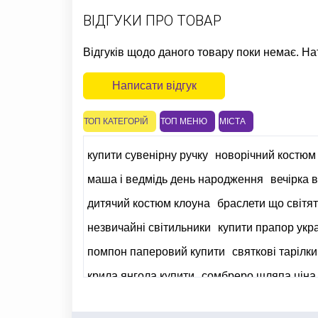
ВІДГУКИ ПРО ТОВАР
Відгуків щодо даного товару поки немає. На
Написати відгук
ТОП КАТЕГОРІЙ
ТОП МЕНЮ
МІСТА
купити сувенірну ручку
новорічний костюм
маша і ведмідь день народження
вечірка в
дитячий костюм клоуна
браслети що світя
незвичайні світильники
купити прапор укра
помпон паперовий купити
святкові тарілки
крила янгола купити
сомбреро шляпа ціна