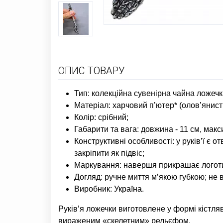
ОПИС ТОВАРУ
Тип: колекційна сувенірна чайна ложечк
Матеріал: харчовий п’ютер* (олов’янист
Колір: срібний;
Габарити та вага: довжина - 11 см, макси
Конструктивні особливості: у руків’ї є 
закріпити як підвіс;
Маркування: навершя прикрашає логоти
Догляд: ручне миття м’якою губкою; не 
Виробник: Україна.
Руків’я ложечки виготовлене у формі кістляв
вираженим «скелетним» рельєфом.