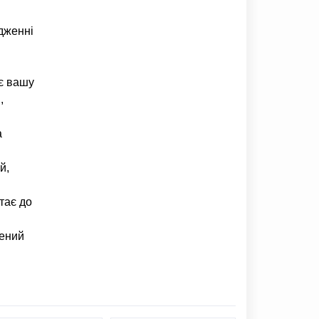
ядженні
ає вашу
,
а
й,
тає до
чений