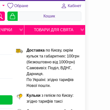
Обране
Кабінет
A
Кошик
ЕЧІРКИ
ТОВАРИ ДЛЯ СВЯТА
Доставка
по Києву, окрім
кульок та габаритних: 100грн
(безкоштовно від 1000грн)
Самовивіз: Поділ, ВДНГ,
Дарниця.
По Україні: згідно тарифів
Нової пошти.
Кульки
з гелієм по Києву:
згідно тарифів таксі