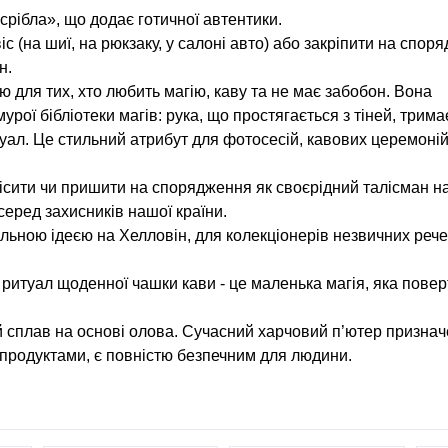
срібла», що додає готичної автентики.
віс (на шиї, на рюкзаку, у салоні авто) або закріпити на спор
н.
ю для тих, хто любить магію, каву та не має забобон. Вона
урої бібліотеки магів: рука, що простягається з тіней, трим
уал. Це стильний атрибут для фотосесій, кавових церемоній
двісити чи пришити на спорядження як своєрідний талісман н
еред захисників нашої країни.
альною ідеєю на Хелловін, для колекціонерів незвичних рече
і ритуал щоденної чашки кави - це маленька магія, яка повер
 сплав на основі олова. Сучасний харчовий п’ютер призна
 продуктами, є повністю безпечним для людини.