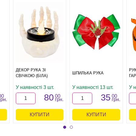
ДЕКОР РУКА ЗІ
РУ
ШПИЛЬКА РУКА
СВІЧКОЮ (БІЛА)
ГА
У наявності 3 шт.
У наявності 13 шт.
У н
80
35
00
00
00
грн.
грн.
грн.
КУПИТИ
КУПИТИ