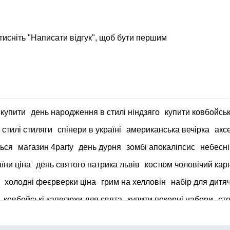
тисніть "Написати відгук", щоб бути першим
 купити
день народження в стилі ніндзяго
купити ковбойсь
 стилі стиляги
спінери в україні
американська вечірка
акс
ться
магазин 4party
день дурня
зомбі апокаліпсис
небесні
їни ціна
день святого патрика львів
костюм чоловічий кар
холодні феєрверки ціна
грим на хелловін
набір для дитя
ковбойські капелюхи для свята
купити покерні набори
ст