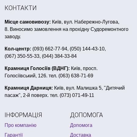
вушка на голову
декор до дня закоханих
КОНТАКТИ
дівич вечір
грим на хелловін
Місце самовивозу:
Київ, вул. Набережно-Лугова,
міккі маус день народження
карнавальні окуляри
8. Виносимо замовлення на прохідну Судоремонтного
крила янгола купити
новорічний костюм принцеси
заводу.
піратська вечірка одноразовий посуд
Кол-центр:
(093) 662-77-94, (050) 144-43-10,
(067) 350-55-33, (044) 384-33-84
оригінальні листівки купити
костюм клоуна для дівчинки
Крамниця Голосіїв (ВДНГ):
Київ, просп.
Голосіївський, 126. тел. (063) 638-71-69
фіксики декор для дня народження
піратські костюми
дитяча подушка іграшка
Крамниця Дарниця:
Київ, вул. Малишка 5, "Дитячий
пасаж", 2-й поверх. тел. (073) 071-49-11
кульки для 8 березня
ковбойські капелюхи для свята
зомбі апокаліпсис
ІНФОРМАЦІЯ
ДОПОМОГА
українські сувеніри львів
сувенір
Про компанію
Допомога
американська вечірка
аксесуари на дівич вечір
Гарантії
Доставка