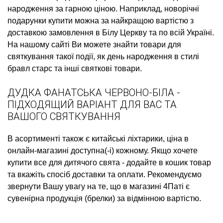
народження
за гарною ціною. Наприклад,
новорічні
подарунки купити
можна за найкращою вартістю з
доставкою замовлення в Білу Церкву та по всій Україні.
На нашому сайті Ви можете знайти товари для
святкування такої події, як
день народження в стилі
бравл старс
та інші святкові товари.
ДУДКА ФАНАТСЬКА ЧЕРВОНО-БІЛА -
ПІДХОДЯЩИЙ ВАРІАНТ ДЛЯ ВАС ТА
ВАШОГО СВЯТКУВАННЯ
В асортименті також є
китайські ліхтарики, ціна
в
онлайн-магазині доступна(-і) кожному. Якщо хочете
купити все для дитячого свята
- додайте в кошик товар
та вкажіть спосіб доставки та оплати. Рекомендуємо
звернути Вашу увагу на те, що в магазині 4Паті є
сувенірна продукція (брелки)
за відмінною вартістю.