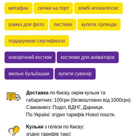
метафан
свічки на торт
зомбі апокаліпсис
рамка для фото
листівки
купити гірлянди
подарункові сертифікати
новорічний костюм
костюми для аніматорів
мильні бульбашки
купити сувенір
Доставка
по Києву, окрім кульок та
габаритних: 100грн (безкоштовно від 1000грн)
Самовивіз: Поділ, ВДНГ, Дарниця.
По Україні: згідно тарифів Нової пошти.
Кульки
з гелієм по Києву:
згідно тарифів таксі