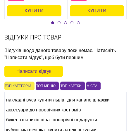
КУПИТИ
КУПИТИ
ВІДГУКИ ПРО ТОВАР
Відгуків щодо даного товару поки немає. Натисніть
"Написати відгук", щоб бути першим
Написати відгук
ТОП КАТЕГОРІЙ
ТОП МЕНЮ
ТОП КАРТКИ
МІСТА
накладні вуса купити львів
для канапе шпажки
аксесуари до новорічних костюмів
букет з шариків ціна
новорічні подарунки
кубинська вечірка
купити латексні кульки