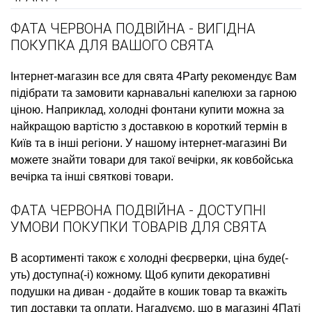
ФАТА ЧЕРВОНА ПОДВІЙНА - ВИГІДНА
ПОКУПКА ДЛЯ ВАШОГО СВЯТА
Інтернет-магазин все для свята
4Party рекомендує Вам
підібрати та замовити
карнавальні капелюхи
за гарною
ціною. Наприклад,
холодні фонтани купити
можна за
найкращою вартістю з доставкою в короткий термін в
Київ та в інші регіони. У нашому інтернет-магазині Ви
можете знайти товари для такої вечірки, як
ковбойська
вечірка
та інші святкові товари.
ФАТА ЧЕРВОНА ПОДВІЙНА - ДОСТУПНІ
УМОВИ ПОКУПКИ ТОВАРІВ ДЛЯ СВЯТА
В асортименті також є
холодні феєрверки, ціна
буде(-
уть) доступна(-і) кожному. Щоб
купити декоративні
подушки на диван
- додайте в кошик товар та вкажіть
тип доставки та оплати. Нагадуємо, що в магазині 4Паті