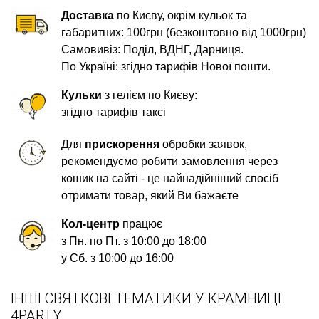
Доставка
по Києву, окрім кульок та
габаритних: 100грн (безкоштовно від 1000грн)
Самовивіз: Поділ, ВДНГ, Дарниця.
По Україні: згідно тарифів Нової пошти.
Кульки
з гелієм по Києву:
згідно тарифів таксі
Для
прискорення
обробки заявок,
рекомендуємо робити замовлення через
кошик на сайті - це найнадійніший спосіб
отримати товар, який Ви бажаєте
Кол-центр
працює
з Пн. по Пт. з 10:00 до 18:00
у Сб. з 10:00 до 16:00
ІНШІ СВЯТКОВІ ТЕМАТИКИ У КРАМНИЦІ
4PARTY