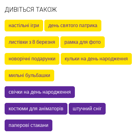
ДИВІТЬСЯ ТАКОЖ
настільні ігри
день святого патрика
листівки з 8 березня
рамка для фото
новорічні подарунки
кульки на день народження
мильні бульбашки
свічки на день народження
костюми для аніматорів
штучний сніг
паперові стакани