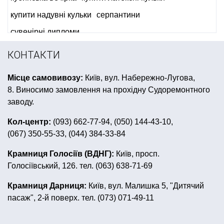
купити надувні кульки
серпантини
сувенірні дипломи
кульки на день народження хлопчику
КОНТАКТИ
сувеніри до дня захисника вітчизни
Місце самовивозу:
Київ, вул. Набережно-Лугова,
фата на дівич вечір
8. Виносимо замовлення на прохідну Судоремонтного
з днем народження повітряні кульки
заводу.
товари для свята на випускний
Кол-центр:
(093) 662-77-94, (050) 144-43-10,
(067) 350-55-33, (044) 384-33-84
день народження в стилі фіксики
сувенірна продукція брелки
Крамниця Голосіїв (ВДНГ):
Київ, просп.
Голосіївський, 126. тел. (063) 638-71-69
день народження в стилі монстер хай
листівка запрошення на день народження
Крамниця Дарниця:
Київ, вул. Малишка 5, "Дитячий
пасаж", 2-й поверх. тел. (073) 071-49-11
новорічні головні убори
гангстерська вечірка аксесуари
гавайські костюми