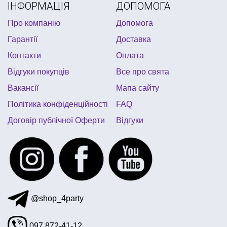
ІНФОРМАЦІЯ
ДОПОМОГА
дитячий костюм клоуна
метафан
Про компанію
Допомога
купити українську символіку
купити конфетті
Гарантії
Доставка
українські аксесуари
товари до шкільного свята
Контакти
Оплата
купити все для дитячого дня народження ніндзяго
Відгуки покупців
Все про свята
піратська вечірка одноразовий посуд
Вакансії
Мапа сайту
дитячий хелловін
карнавальні перуки
Політика конфіденційності
FAQ
Договір публічної Оферти
Відгуки
@shop_4party
097 872-41-12