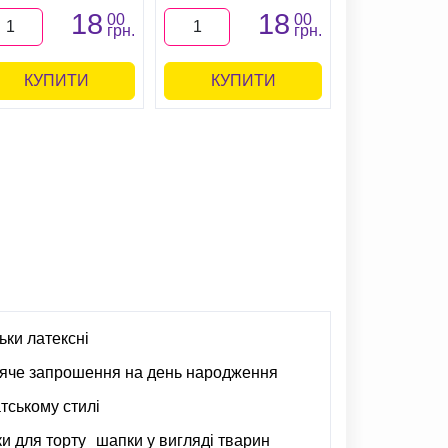
18
18
00
00
грн.
грн.
КУПИТИ
КУПИТИ
ьки латексні
яче запрошення на день народження
атському стилі
ки для торту
шапки у вигляді тварин