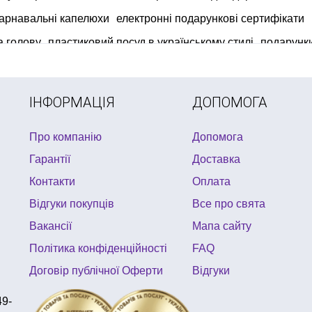
арнавальні капелюхи
електронні подарункові сертифікати
а голову
пластиковий посуд в українському стилі
подарунки
авутина купити
сувенірні дипломи
ІНФОРМАЦІЯ
ДОПОМОГА
Про компанію
Допомога
Гарантії
Доставка
Контакти
Оплата
Відгуки покупців
Все про свята
Вакансії
Мапа сайту
Політика конфіденційності
FAQ
Договір публічної Оферти
Відгуки
49-