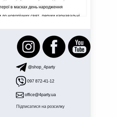
герої в масках день народження
 до новорічних свят
перуки карнавальні
@shop_4party
097 872-41-12
office@4party.ua
Підписатися на розсилку