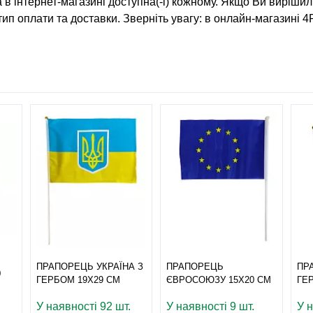
а
в інтернет-магазині доступна(-і) кожному. Якщо Ви виріши
тип оплати та доставки. Зверніть увагу: в онлайн-магазині 4
ПРАПОРЕЦЬ УКРАЇНА З
ПРАПОРЕЦЬ
ПР
0
ГЕРБОМ 19Х29 СМ
ЄВРОСОЮЗУ 15Х20 СМ
ГЕ
У наявності 92 шт.
У наявності 9 шт.
У н