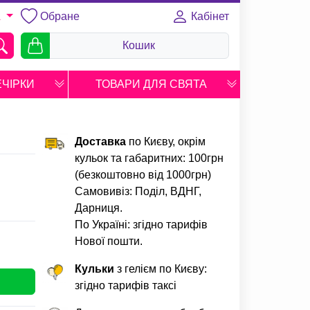
Обране
Кабінет
A
Кошик
ЕЧІРКИ
ТОВАРИ ДЛЯ СВЯТА
Доставка
по Києву, окрім
кульок та габаритних: 100грн
(безкоштовно від 1000грн)
Самовивіз: Поділ, ВДНГ,
Дарниця.
По Україні: згідно тарифів
Нової пошти.
Кульки
з гелієм по Києву:
згідно тарифів таксі