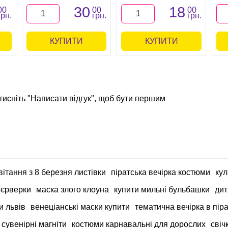
30
18
00
00
00
грн.
грн.
грн.
КУПИТИ
КУПИТИ
тисніть "Написати відгук", щоб бути першим
вітання з 8 березня листівки
піратська вечірка костюми
кул
еєрверки
маска злого клоуна
купити мильні бульбашки
дит
и львів
венеціанські маски купити
тематична вечірка в пір
сувенірні магніти
костюми карнавальні для дорослих
свіч