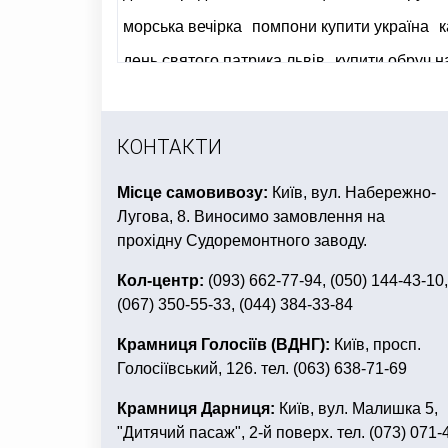
морська вечірка
помпони купити україна
к
день святого патрика львів
купити обруч н
декоративні подушки для дітей
хелловін п
КОНТАКТИ
Місце самовивозу:
Київ, вул. Набережно-
Лугова, 8. Виносимо замовлення на
прохідну Судоремонтного заводу.
Кол-центр:
(093) 662-77-94, (050) 144-43-10,
(067) 350-55-33, (044) 384-33-84
Крамниця Голосіїв (ВДНГ):
Київ, просп.
Голосіївський, 126. тел. (063) 638-71-69
Крамниця Дарниця:
Київ, вул. Малишка 5,
"Дитячий пасаж", 2-й поверх. тел. (073) 071-