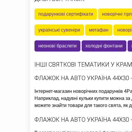
подарункові сертифікати
новорічні гір
українські сувеніри
метафан
новорі
неонові браслети
холодні фонтани
ІНШІ СВЯТКОВІ ТЕМАТИКИ У КРАМ
ФЛАЖОК НА АВТО УКРАЇНА 44Х30 
Інтернет-магазин новорічних подарунків
4Pa
Наприклад,
надувні кульки купити
можна за д
можете знайти товари для такого свята, як
д
ФЛАЖОК НА АВТО УКРАЇНА 44Х30