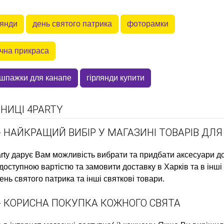
лянди
день святого патрика
фоторамки
чна прикраса
шпажки для канапе
гірлянди купити
НИЦІ 4PARTY
- НАЙКРАЩИЙ ВИБІР У МАГАЗИНІ ТОВАРІВ ДЛЯ
rty дарує Вам можливість вибрати та придбати
аксесуари д
оступною вартістю та замовити доставку в Харків та в інші
ень святого патрика
та інші святкові товари.
 - КОРИСНА ПОКУПКА КОЖНОГО СВЯТА