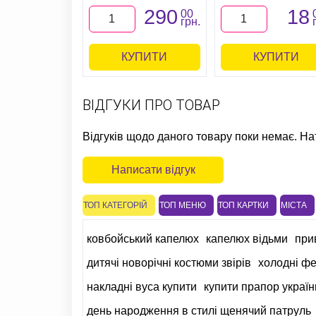
290
18
00
грн.
КУПИТИ
КУПИТИ
ВІДГУКИ ПРО ТОВАР
Відгуків щодо даного товару поки немає. На
Написати відгук
ТОП КАТЕГОРІЙ
ТОП МЕНЮ
ТОП КАРТКИ
МІСТА
ковбойський капелюх
капелюх відьми
при
дитячі новорічні костюми звірів
холодні ф
накладні вуса купити
купити прапор україн
день народження в стилі щенячий патруль