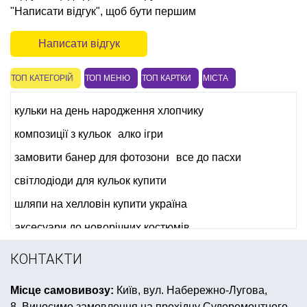
"Написати відгук", щоб бути першим
Написати відгук
ТОП КАТЕГОРІЙ
ТОП МЕНЮ
ТОП КАРТКИ
МІСТА
кульки на день народження хлопчику
композиції з кульок
алко ігри
замовити банер для фотозони
все до пасхи
світлодіоди для кульок купити
шляпи на хелловін купити україна
аксесуари до новорічних костюмів
гавайська вечірка одяг
вечірка в стилі 80
КОНТАКТИ
карнавальні перуки
вушка на голову
Місце самовивозу:
Київ, вул. Набережно-Лугова,
товари для свята львів
купити латексні кульки
8. Виносимо замовлення на прохідну Судоремонтного