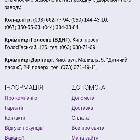
пластиковий посуд в українському стилі
заводу.
день народження в стилі єдинорога
Кол-центр:
(093) 662-77-94, (050) 144-43-10,
(067) 350-55-33, (044) 384-33-84
маски на карнавал
обруч на голову
свічки цифри на торт
морська вечірка
Крамниця Голосіїв (ВДНГ):
Київ, просп.
Голосіївський, 126. тел. (063) 638-71-69
листівки 8 березня
сувенірні гроші
купити плащ
хлопавка святкова
все для день народження купити
Крамниця Дарниця:
Київ, вул. Малишка 5, "Дитячий
пасаж", 2-й поверх. тел. (073) 071-49-11
незвичайні світильники
піньяти
дитячий хелловін
шпажки ціна
купити одноразові стакани
ІНФОРМАЦІЯ
ДОПОМОГА
гавайські леї купити
Про компанію
Допомога
костюм на хелловін дорослий купити
Гарантії
Доставка
Контакти
Оплата
Відгуки покупців
Все про свята
Вакансії
Мапа сайту