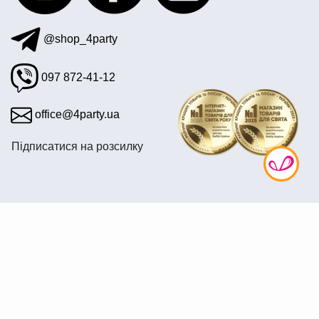
@shop_4party
097 872-41-12
office@4party.ua
Підписатися на розсилку
© 2008—2026 Інтернет крамниця «4party» — Все для
свята