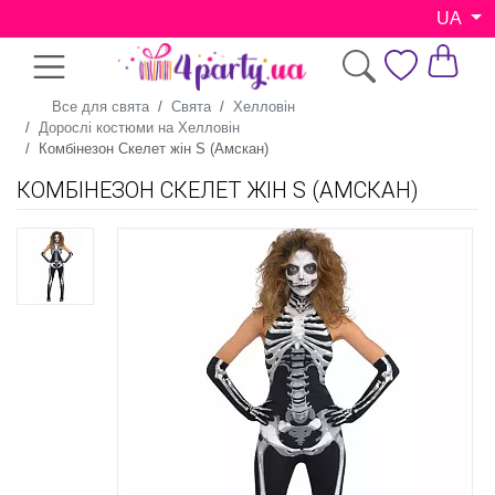
UA
Все для свята
Свята
Хелловін
Дорослі костюми на Хелловін
Комбінезон Скелет жін S (Амскан)
КОМБІНЕЗОН СКЕЛЕТ ЖІН S (АМСКАН)