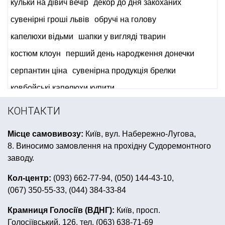
кульки на дівич вечір
декор до дня закоханих
сувенірні гроші львів
обручі на голову
капелюхи відьми
шапки у вигляді тварин
костюм клоун
перший день народження донечки
серпантин ціна
сувенірна продукція брелки
ковбойські капелюхи купити
вечірка в українському стилі
вечірка в стилі стиляги
КОНТАКТИ
маски латексні
плащ купити
Місце самовивозу:
Київ, вул. Набережно-Лугова,
день народження в стилі черепашки ніндзя
8. Виносимо замовлення на прохідну Судоремонтного
Бейбі Шавер
свічки на день народження
заводу.
гангстерська вечірка одяг
Кол-центр:
(093) 662-77-94, (050) 144-43-10,
(067) 350-55-33, (044) 384-33-84
кульки на день народження хлопчику
піньяти
купити все для дня народження в стилі єдинорога
Крамниця Голосіїв (ВДНГ):
Київ, просп.
Голосіївський, 126. тел. (063) 638-71-69
повітряні кульки на день народження дівчинці