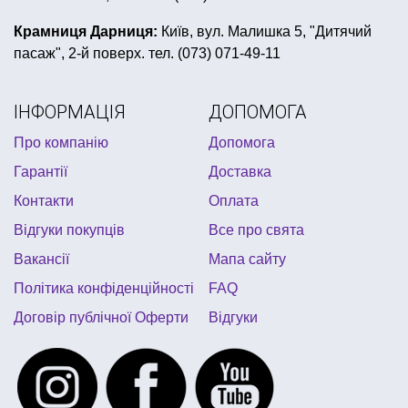
світлодіоди для кульок купити
Крамниця Дарниця:
Київ, вул. Малишка 5, "Дитячий
пасаж", 2-й поверх. тел. (073) 071-49-11
декор для кімнати купити
день народження в стилі маша і ведмідь
ІНФОРМАЦІЯ
ДОПОМОГА
аксесуари для дівич вечора
Про компанію
Допомога
день народження в стилі хелло кітті
Гарантії
Доставка
новорічна сервіровка столу
купити капелюх львів
Контакти
Оплата
жовто блакитні кульки
венеціанська маска
Відгуки покупців
Все про свята
Вакансії
Мапа сайту
Політика конфіденційності
FAQ
Договір публічної Оферти
Відгуки