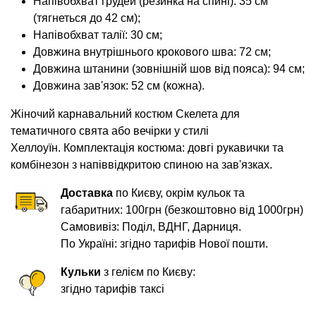
Напівобхват грудей (резинка на спині): 35 см
(тягнеться до 42 см);
Напівобхват талії: 30 см;
Довжина внутрішнього крокового шва: 72 см;
Довжина штанини (зовнішній шов від пояса): 94 см;
Довжина
зав'язок: 52 см (кожна).
Жіночий карнавальний костюм Скелета для
тематичного свята або вечірки у стилі
Хеллоуїн. Комплектація костюма: довгі рукавички та
комбінезон з напіввідкритою спиною на зав'язках.
Доставка
по Києву, окрім кульок та
габаритних: 100грн (безкоштовно від 1000грн)
Самовивіз: Поділ, ВДНГ, Дарниця.
По Україні: згідно тарифів Нової пошти.
Кульки
з гелієм по Києву:
згідно тарифів таксі