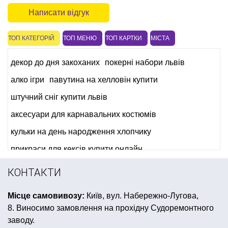
Написати відгук
ТОП КАТЕГОРІЙ
ТОП МЕНЮ
ТОП КАРТКИ
МІСТА
декор до дня закоханих
покерні набори львів
алко ігри
павутина на хелловін купити
штучний сніг купити львів
аксесуари для карнавальних костюмів
кульки на день народження хлопчику
прикраси для кексів купити онлайн
мексиканська вечірка
карнавальні окуляри
КОНТАКТИ
шпажка для канапе
день дурня
Місце самовивозу:
Київ, вул. Набережно-Лугова,
новорічний костюм принцеси
тріскачки
8. Виносимо замовлення на прохідну Судоремонтного
свинка пеппа день народження
заводу.