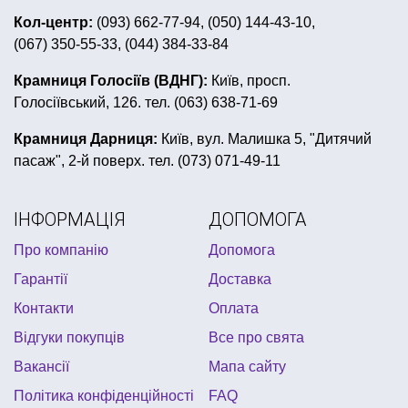
мексиканський капелюх
ручки сувенірні
Кол-центр:
(093) 662-77-94, (050) 144-43-10,
(067) 350-55-33, (044) 384-33-84
день народження в стилі міккі маус
шапки тварини
купити ковбойський костюм
костюми на весілля
Крамниця Голосіїв (ВДНГ):
Київ, просп.
Голосіївський, 126. тел. (063) 638-71-69
настільні ігри київ
день святого патрика львів
все для сервіровки столу
Крамниця Дарниця:
Київ, вул. Малишка 5, "Дитячий
пасаж", 2-й поверх. тел. (073) 071-49-11
новорічна сервіровка столу
сувенірна продукція ордени
мильні бульбашки
ІНФОРМАЦІЯ
ДОПОМОГА
все для випускного
хлопавка
Про компанію
Допомога
товари до шкільного свята
браслет що світиться
Гарантії
Доставка
гангстерська вечірка одяг
Контакти
Оплата
Відгуки покупців
Все про свята
Вакансії
Мапа сайту
Політика конфіденційності
FAQ