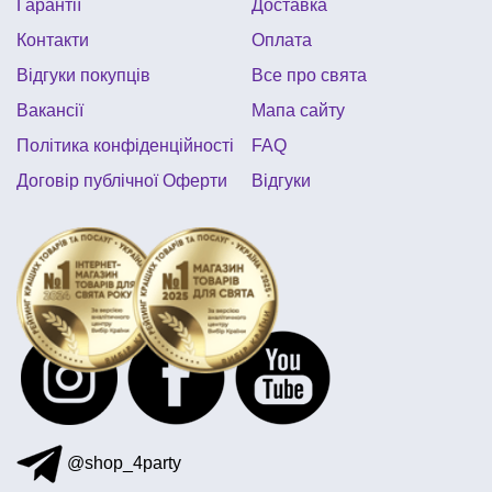
Гарантії
Доставка
з днем народження майнкрафт
вечірка в стилі 80
Контакти
Оплата
піратська вечірка одноразовий посуд
Відгуки покупців
Все про свята
свічки для торта
кульки купити
свічки
Вакансії
Мапа сайту
Політика конфіденційності
FAQ
Договір публічної Оферти
Відгуки
@shop_4party