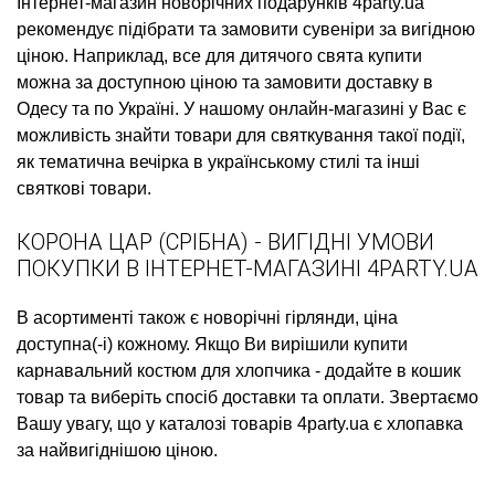
Інтернет-магазин новорічних подарунків
4party.ua
рекомендує підібрати та замовити
сувеніри
за вигідною
ціною. Наприклад,
все для дитячого свята купити
можна за доступною ціною та замовити доставку в
Одесу та по Україні. У нашому онлайн-магазині у Вас є
можливість знайти товари для святкування такої події,
як
тематична вечірка в українському стилі
та інші
святкові товари.
КОРОНА ЦАР (СРІБНА) - ВИГІДНІ УМОВИ
ПОКУПКИ В ІНТЕРНЕТ-МАГАЗИНІ 4PARTY.UA
В асортименті також є
новорічні гірлянди, ціна
доступна(-і) кожному. Якщо Ви вирішили
купити
карнавальний костюм для хлопчика
- додайте в кошик
товар та виберіть спосіб доставки та оплати. Звертаємо
Вашу увагу, що у каталозі товарів 4party.ua є
хлопавка
за найвигіднішою ціною.