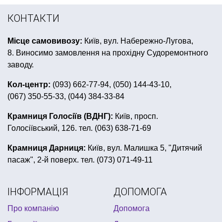
купити коктейльні трубочки
КОНТАКТИ
все для нового року купити
все до пасхи
Місце самовивозу:
Київ, вул. Набережно-Лугова,
сувенірні магніти київ
українські сувеніри
8. Виносимо замовлення на прохідну Судоремонтного
сувеніри до дня закоханих
фата на дівич вечір
заводу.
дитячі костюми на хелловін
тріскачки
Кол-центр:
(093) 662-77-94, (050) 144-43-10,
(067) 350-55-33, (044) 384-33-84
світлодіоди для кульок купити
карнавальні капелюхи
подарунковий набір фляга
Крамниця Голосіїв (ВДНГ):
Київ, просп.
Голосіївський, 126. тел. (063) 638-71-69
перука на клоуна
товари для дня народження губка боб
Крамниця Дарниця:
Київ, вул. Малишка 5, "Дитячий
пасаж", 2-й поверх. тел. (073) 071-49-11
подарунковий сертифікат
товари до шкільного свята
ІНФОРМАЦІЯ
ДОПОМОГА
купити все для вечірки в стилі хелловін
Про компанію
Допомога
день народження в стилі фламінго
грим на хелловін