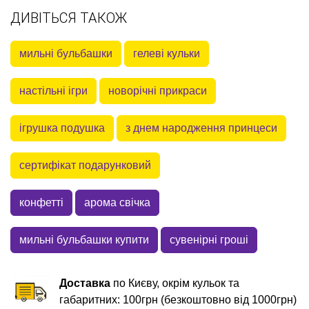
ДИВІТЬСЯ ТАКОЖ
мильні бульбашки
гелеві кульки
настільні ігри
новорічні прикраси
ігрушка подушка
з днем народження принцеси
сертифікат подарунковий
конфетті
арома свічка
мильні бульбашки купити
сувенірні гроші
Доставка
по Києву, окрім кульок та
габаритних: 100грн (безкоштовно від 1000грн)