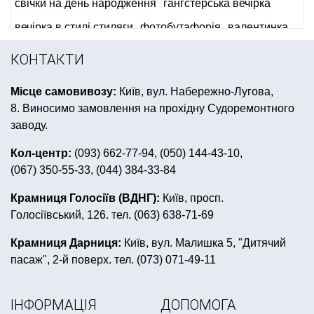
свічки на день народження
гангстерська вечірка
вечірка в стилі стиляги
фотобутафорія
валентинка
сувенірні медалі
гавайські леї купити
КОНТАКТИ
для канапе шпажки
прикраса новорічна
Місце самовивозу:
Київ, вул. Набережно-Лугова,
купити аксесуари до дня народження в стилі пірати
8. Виносимо замовлення на прохідну Судоремонтного
купити все для день народження в стилі футбол
заводу.
браслети що світяться
Кол-центр:
(093) 662-77-94, (050) 144-43-10,
(067) 350-55-33, (044) 384-33-84
сервіровка столу до 8 березня
перший день народження донечки
капелюхи відьми
Крамниця Голосіїв (ВДНГ):
Київ, просп.
Голосіївський, 126. тел. (063) 638-71-69
жовто блакитні кульки
перший день народження синочка
Крамниця Дарниця:
Київ, вул. Малишка 5, "Дитячий
пасаж", 2-й поверх. тел. (073) 071-49-11
день народження в стилі монстер хай
свічки на торті
ІНФОРМАЦІЯ
ДОПОМОГА
пластиковий посуд в українському стилі