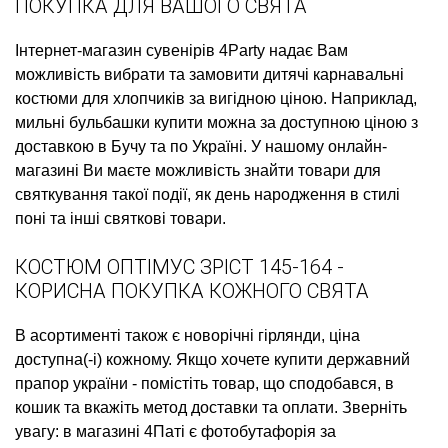
ПОКУПКА ДЛЯ ВАШОГО СВЯТА
Інтернет-магазин сувенірів
4Party надає Вам
можливість вибрати та замовити
дитячі карнавальні
костюми для хлопчиків
за вигідною ціною. Наприклад,
мильні бульбашки купити
можна за доступною ціною з
доставкою в Бучу та по Україні. У нашому онлайн-
магазині Ви маєте можливість знайти товари для
святкування такої події, як
день народження в стилі
поні
та інші святкові товари.
КОСТЮМ ОПТІМУС ЗРІСТ 145-164 -
КОРИСНА ПОКУПКА КОЖНОГО СВЯТА
В асортименті також є
новорічні гірлянди, ціна
доступна(-і) кожному. Якщо хочете
купити державний
прапор україни
- помістіть товар, що сподобався, в
кошик та вкажіть метод доставки та оплати. Зверніть
увагу: в магазині 4Паті є
фотобутафорія
за