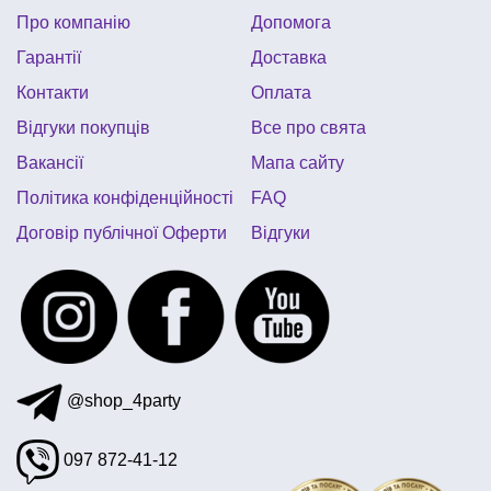
Про компанію
Допомога
дитяче день народження в стилі міккі маус
Гарантії
Доставка
товари для дитячого дня народження фламінго
Контакти
Оплата
піратська вечірка одноразовий посуд
Відгуки покупців
Все про свята
карнавальні перуки
декор до дня закоханих
Вакансії
Мапа сайту
кульки на день народження хлопчику
Політика конфіденційності
FAQ
Договір публічної Оферти
Відгуки
@shop_4party
097 872-41-12