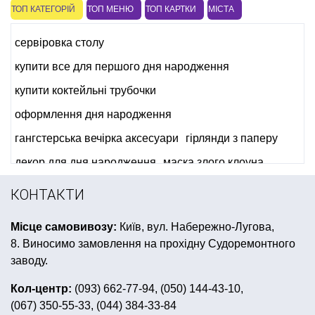
ТОП КАТЕГОРІЙ
ТОП МЕНЮ
ТОП КАРТКИ
МІСТА
сервіровка столу
купити все для першого дня народження
купити коктейльні трубочки
оформлення дня народження
гангстерська вечірка аксесуари
гірлянди з паперу
декор для дня народження
маска злого клоуна
перший день народження донечки
купити вимпел
КОНТАКТИ
день народження в стилі міккі маус
Місце самовивозу:
Київ, вул. Набережно-Лугова,
байкерська вечірка
свічки в торт
8. Виносимо замовлення на прохідну Судоремонтного
день народження в стилі принцеси
заводу.
накладна борода
венеціанська маска
Кол-центр:
(093) 662-77-94, (050) 144-43-10,
(067) 350-55-33, (044) 384-33-84
спрей для декора
свічки цифри
сніг штучний