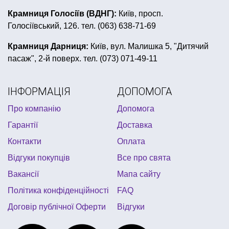
приколи сексуальні
товари для свята львів
Крамниця Голосіїв (ВДНГ):
Київ, просп.
Голосіївський, 126. тел. (063) 638-71-69
день народження в стилі свинка пеппа
перуки карнавальні
пінобокси
сувенірні медалі
Крамниця Дарниця:
Київ, вул. Малишка 5, "Дитячий
пасаж", 2-й поверх. тел. (073) 071-49-11
мексиканська вечірка
з днем народження єдиноріг
декор для кімнати купити
ІНФОРМАЦІЯ
ДОПОМОГА
аксесуари для повітряних кульок
Про компанію
Допомога
дитячий костюм клоуна
Гарантії
Доставка
магазин новорічних подарунків
Контакти
Оплата
жовто блакитні кульки
Відгуки покупців
Все про свята
Вакансії
Мапа сайту
Політика конфіденційності
FAQ
Договір публічної Оферти
Відгуки