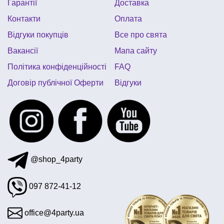
Гарантії
Доставка
новорічні гірлянди купити київ
Контакти
Оплата
декор до дня закоханих
коробочки для солодощів
Відгуки покупців
Все про свята
купити ковбойський костюм
ковпаки святкові
Вакансії
Мапа сайту
Політика конфіденційності
FAQ
Договір публічної Оферти
Відгуки
@shop_4party
097 872-41-12
office@4party.ua