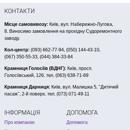
день народження в стилі черепашки ніндзя
КОНТАКТИ
карнавальні перуки
купити декор для кімнати
Місце самовивозу:
Київ, вул. Набережно-Лугова,
помпони купити україна
Накладні вуса і бороди
8. Виносимо замовлення на прохідну Судоремонтного
холодні феєрверки львів
фоторамки рівне
заводу.
карнавальні костюми для дітей купити
Кол-центр:
(093) 662-77-94, (050) 144-43-10,
(067) 350-55-33, (044) 384-33-84
день народження в стилі герої в масках
кубинська вечірка
бульбашки мильні
Крамниця Голосіїв (ВДНГ):
Київ, просп.
Голосіївський, 126. тел. (063) 638-71-69
все для святкування дитячого дня народження
зомбі апокаліпсис
день святого патрика львів
Крамниця Дарниця:
Київ, вул. Малишка 5, "Дитячий
пасаж", 2-й поверх. тел. (073) 071-49-11
все для дня народження принцеси
мексиканський капелюх
банер для фотозони
ІНФОРМАЦІЯ
ДОПОМОГА
світлодіод в кульки купити
бенгальські вогні
Про компанію
Допомога
гавайська вечірка одяг