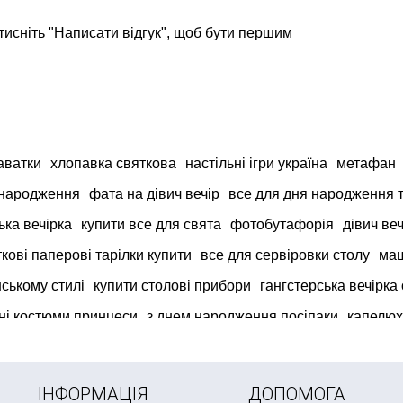
тисніть "Написати відгук", щоб бути першим
раватки
хлопавка святкова
настільні ігри україна
метафан
 народження
фата на дівич вечір
все для дня народження
ька вечірка
купити все для свята
фотобутафорія
дівич ве
кові паперові тарілки купити
все для сервіровки столу
маш
нському стилі
купити столові прибори
гангстерська вечірка
ні костюми принцеси
з днем народження посіпаки
капелюх
ІНФОРМАЦІЯ
ДОПОМОГА