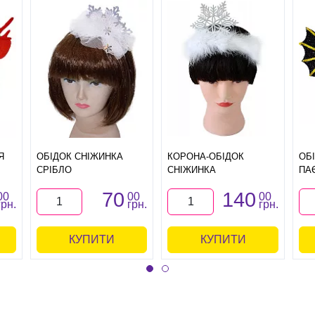
Я
ОБІДОК СНІЖИНКА
КОРОНА-ОБІДОК
ОБ
СРІБЛО
СНІЖИНКА
ПА
70
140
00
00
00
грн.
грн.
грн.
КУПИТИ
КУПИТИ