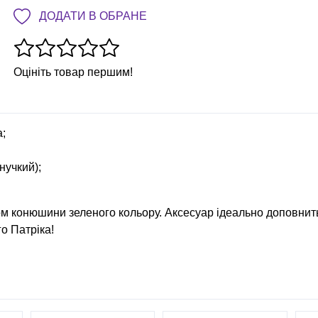
ДОДАТИ В ОБРАНЕ
Оцініть товар першим!
а;
нучкий);
ком конюшини зеленого кольору. Аксесуар ідеально доповнит
го Патріка
!