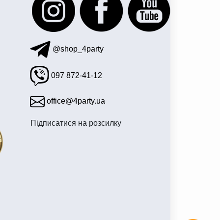
@shop_4party
097 872-41-12
office@4party.ua
Підписатися на розсилку