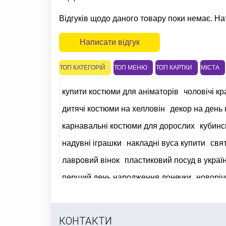
Відгуків щодо даного товару поки немає. На
Написати відгук
ТОП КАТЕГОРІЙ
ТОП МЕНЮ
ТОП КАРТКИ
МІСТА
купити костюми для аніматорів
чоловічі к
дитячі костюми на хелловін
декор на день
карнавальні костюми для дорослих
кубинс
надувні іграшки
накладні вуса купити
свят
лавровий вінок
пластиковий посуд в украї
перший день народження донечки
новоріч
КОНТАКТИ