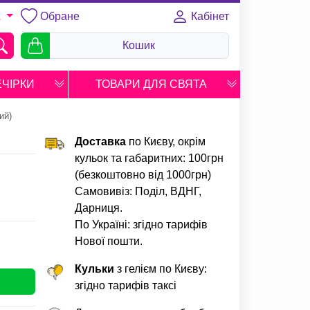
Обране
Кабінет
A
Кошик
ЕЧІРКИ
ТОВАРИ ДЛЯ СВЯТА
ий)
Доставка
по Києву, окрім
кульок та габаритних: 100грн
(безкоштовно від 1000грн)
Самовивіз: Поділ, ВДНГ,
Дарниця.
По Україні: згідно тарифів
Нової пошти.
Кульки
з гелієм по Києву:
згідно тарифів таксі