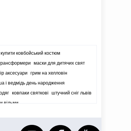
купити ковбойський костюм
 трансформери
маски для дитячих свят
чір аксесуари
грим на хелловін
а і ведмідь день народження
 одяг
ковпаки святкові
штучний сніг львів
и відьми