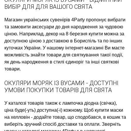
ВИБІР ДЛЯ ДЛЯ ВАШОГО СВЯТА
Магазин українських сувенірів
4Party пропонує вибрати
та замовити
аксесуари до дня народження
за чудовою
ціною. Наприклад,
декор на 8 березня купити
можна за
доступною ціною з доставкою в Бориспіль та по інших
куточках України. У нашому інтернет-магазині Ви маєте
можливість знайти товари для святкування такої події,
як
день народження в стилі єдиноріг
та інші святкові
товари.
ОКУЛЯРИ МОРЯК ІЗ ВУСАМИ - ДОСТУПНІ
УМОВИ ПОКУПКИ ТОВАРІВ ДЛЯ СВЯТА
У каталозі товарів також є
лампочка діодна (свічка),
ціна
буде(-уть) доступна(-і) кожному. Щоб
купити маски
на хелловін
- додайте товар, що сподобався, в кошик та
виберіть зручний спосіб доставки та оплати. Зверніть