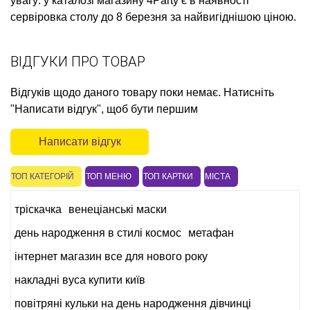
увагу: у каталозі магазину 4Party є в наявності
сервіровка столу до 8 березня
за найвигіднішою ціною.
ВІДГУКИ ПРО ТОВАР
Відгуків щодо даного товару поки немає. Натисніть
"Написати відгук", щоб бути першим
Написати відгук
ТОП КАТЕГОРІЙ
ТОП МЕНЮ
ТОП КАРТКИ
МІСТА
тріскачка
венеціанські маски
день народження в стилі космос
метафан
інтернет магазин все для нового року
накладні вуса купити київ
повітряні кульки на день народження дівчинці