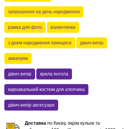
запрошення на день народження
рамка для фото
валентинки
з днем народження принцеси
дівич вечір
аквагрим
дівич вечір
крила янгола
карнавальний костюм для хлопчика
дівич вечір аксесуари
Доставка
по Києву, окрім кульок та