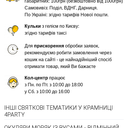
габаритних: 100грн (безкоштовно від 1000грн)
Самовивіз: Поділ, ВДНГ, Дарниця.
По Україні: згідно тарифів Нової пошти.
Кульки
з гелієм по Києву:
згідно тарифів таксі
Для
прискорення
обробки заявок,
рекомендуємо робити замовлення через
кошик на сайті - це найнадійніший спосіб
отримати товар, який Ви бажаєте
Кол-центр
працює
з Пн. по Пт. з 10:00 до 18:00
у Сб. з 10:00 до 16:00
ІНШІ СВЯТКОВІ ТЕМАТИКИ У КРАМНИЦІ
4PARTY
ОКУЛЯРИ МОРЯК ІЗ ВУСАМИ - ВІДМІННИЙ