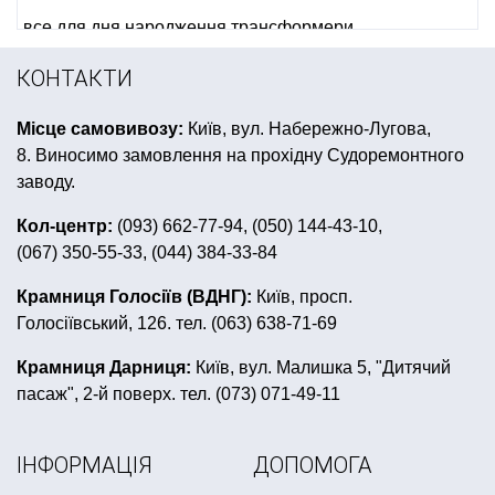
все для дня народження трансформери
світлодіод в кульки купити
капелюх відьми купити
КОНТАКТИ
день святого патрика
незвичайні світильники
Місце самовивозу:
Київ, вул. Набережно-Лугова,
жовто блакитні кульки
маска злого клоуна
8. Виносимо замовлення на прохідну Судоремонтного
фотобутафорія львів
квест бокс
заводу.
товари для дитячого дня народження у стилі тачки
Кол-центр:
(093) 662-77-94, (050) 144-43-10,
(067) 350-55-33, (044) 384-33-84
капелюх циліндр
сувеніри до дня закоханих
гангстерська вечірка одяг
чорно біла вечірка
Крамниця Голосіїв (ВДНГ):
Київ, просп.
Голосіївський, 126. тел. (063) 638-71-69
шляпи на хелловін купити україна
дитячі маски тварин
хлопавка
Крамниця Дарниця:
Київ, вул. Малишка 5, "Дитячий
пасаж", 2-й поверх. тел. (073) 071-49-11
скільки коштує штучний сніг
магніти сувенірні
шпажки для канапе
день дурня
ІНФОРМАЦІЯ
ДОПОМОГА
шапки у вигляді тварин
купити прапори україни