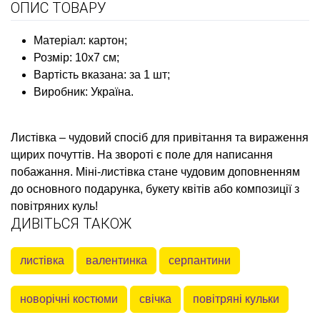
ОПИС ТОВАРУ
Матеріал: картон;
Розмір: 10х7 см;
Вартість вказана: за 1 шт;
Виробник: Україна.
Листівка – чудовий спосіб для привітання та вираження
щирих почуттів. На звороті є поле для написання
побажання. Міні-листівка стане чудовим доповненням
до основного подарунка, букету квітів або композиції з
повітряних куль!
ДИВІТЬСЯ ТАКОЖ
листівка
валентинка
серпантини
новорічні костюми
свічка
повітряні кульки