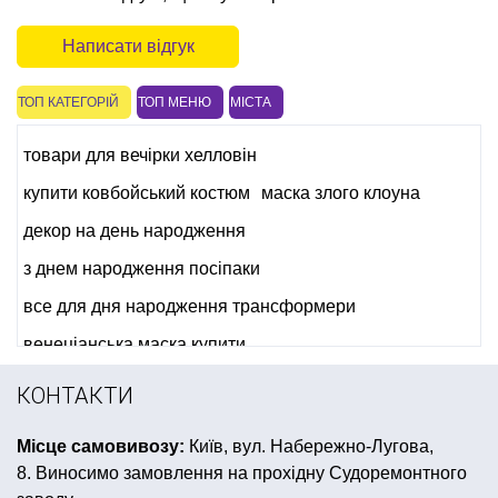
Написати відгук
ТОП КАТЕГОРІЙ
ТОП МЕНЮ
МІСТА
товари для вечірки хелловін
купити ковбойський костюм
маска злого клоуна
декор на день народження
з днем народження посіпаки
все для дня народження трансформери
венеціанська маска купити
гавайська вечірка костюм
вимпел купити
КОНТАКТИ
карнавальні перуки
сувенірні магніти київ
Місце самовивозу:
Київ, вул. Набережно-Лугова,
кульки гелеві ціна
все для нового року купити
8. Виносимо замовлення на прохідну Судоремонтного
день народження в стилі крижане серце