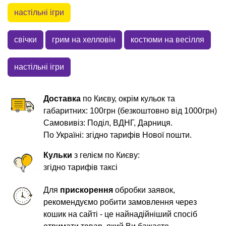
настільні ігри
свічки
грим на хелловін
костюми на весілля
настільні ігри
Доставка
по Києву, окрім кульок та
габаритних: 100грн (безкоштовно від 1000грн)
Самовивіз: Поділ, ВДНГ, Дарниця.
По Україні: згідно тарифів Нової пошти.
Кульки
з гелієм по Києву:
згідно тарифів таксі
Для
прискорення
обробки заявок,
рекомендуємо робити замовлення через
кошик на сайті - це найнадійніший спосіб