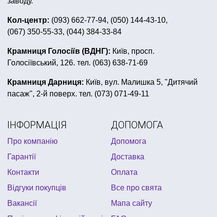
заводу.
перший день народження синочка
іграшкова зброя
Кол-центр:
(093) 662-77-94, (050) 144-43-10,
(067) 350-55-33, (044) 384-33-84
все для дня народження смішарики
свічки на торт купити
шпажки ціна
квест бокс
Крамниця Голосіїв (ВДНГ):
Київ, просп.
Голосіївський, 126. тел. (063) 638-71-69
ковбойська вечірка
дитячий хелловін
купити прапор україни
свічки цифри
Крамниця Дарниця:
Київ, вул. Малишка 5, "Дитячий
пасаж", 2-й поверх. тел. (073) 071-49-11
новорічна гірлянда ціна
сервіровка столу до 8 березня
гірлянди купити київ
ІНФОРМАЦІЯ
ДОПОМОГА
фіксики декор для дня народження
Про компанію
Допомога
купити українську символіку
день дурня
Гарантії
Доставка
американська вечірка
вечірка в стилі ретро
Контакти
Оплата
Відгуки покупців
Все про свята
Вакансії
Мапа сайту