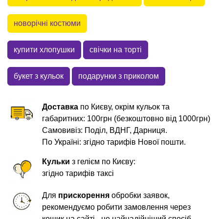
новорічні костюми
купити хлопушки
свічки на торті
букет з кульок
подарунки з приколом
Доставка
по Києву, окрім кульок та
габаритних: 100грн (безкоштовно від 1000грн)
Самовивіз: Поділ, ВДНГ, Дарниця.
По Україні: згідно тарифів Нової пошти.
Кульки
з гелієм по Києву:
згідно тарифів таксі
Для
прискорення
обробки заявок,
рекомендуємо робити замовлення через
кошик на сайті - це найнадійніший спосіб