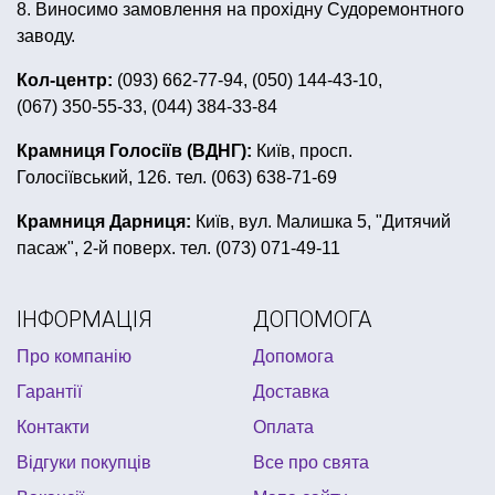
8. Виносимо замовлення на прохідну Судоремонтного
подарунки до новорічних свят
заводу.
новорічні обручі на голову
капелюхи відьми
Кол-центр:
(093) 662-77-94, (050) 144-43-10,
(067) 350-55-33, (044) 384-33-84
дитячий костюм короля
карнавальні окуляри
мексиканська вечірка
шапки тварини
Крамниця Голосіїв (ВДНГ):
Київ, просп.
Голосіївський, 126. тел. (063) 638-71-69
дитячий хелловін
метафан
карнавальні костюми для дівчат
шпажки для канапе
Крамниця Дарниця:
Київ, вул. Малишка 5, "Дитячий
пасаж", 2-й поверх. тел. (073) 071-49-11
день народження декор
день народження майнкрафт
декор на 8 березня
ІНФОРМАЦІЯ
ДОПОМОГА
купити новорічні костюми
арома свічка
Про компанію
Допомога
подарункові брелки замовити
Гарантії
Доставка
купити сувенірну ручку
Контакти
Оплата
Відгуки покупців
Все про свята