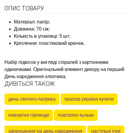
ОПИС ТОВАРУ
Матеріал: папір;
Довжина: 70 см;
Кількість в упаковці: 5 шт;
Кріплення: пластиковий крючок.
Набір підвісок у вигляді спіралей з картонними
одиничками. Оригінальний елемент декору на перший
День народження хлопчика.
ДИВІТЬСЯ ТАКОЖ
день святого патрика
прапор україни купити
новорічні гірлянди
повітряні кульки
запрошення на день народження
настільні ігри