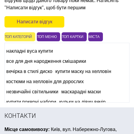
Відгуків щодо даного товару поки немає. Натисніть
"Написати відгук", щоб бути першим
Написати відгук
ТОП КАТЕГОРІЙ
ТОП МЕНЮ
ТОП КАРТКИ
МІСТА
накладні вуса купити
все для дня народження смішарики
вечірка в стилі диско
купити маску на хелловін
костюми на хелловін для дорослих
незвичайні світильники
маскарадні маски
купити покерні набори
кульки на дівич вечір
помпони купити львів
замовити спінери
КОНТАКТИ
жовто блакитні кульки
латексна маска
Місце самовивозу:
Київ, вул. Набережно-Лугова,
святкові паперові тарілки купити