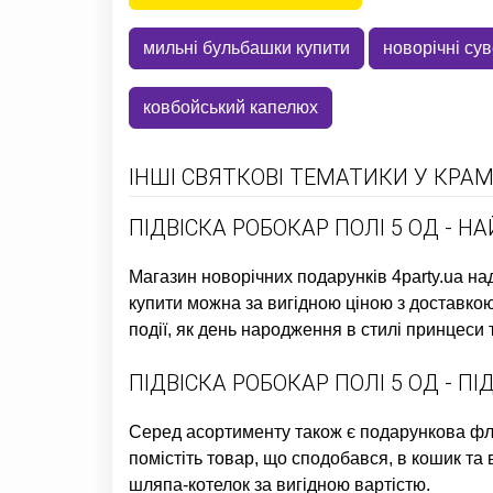
мильні бульбашки купити
новорічні су
ковбойський капелюх
ІНШІ СВЯТКОВІ ТЕМАТИКИ У КРАМ
ПІДВІСКА РОБОКАР ПОЛІ 5 ОД - Н
Магазин новорічних подарунків
4party.ua н
купити
можна за вигідною ціною з доставкою 
події, як
день народження в стилі принцеси
т
ПІДВІСКА РОБОКАР ПОЛІ 5 ОД - 
Серед асортименту також є
подарункова фля
помістіть товар, що сподобався, в кошик та 
шляпа-котелок
за вигідною вартістю.