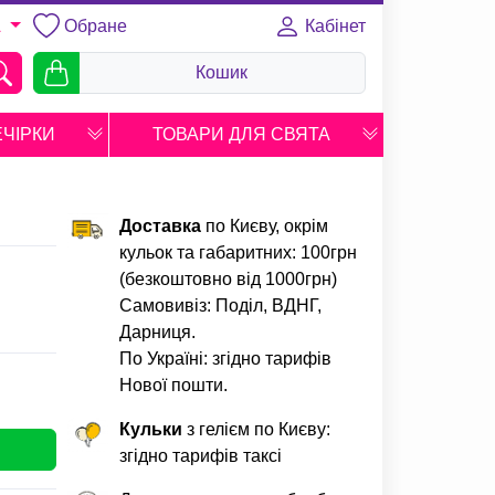
Обране
Кабінет
A
Кошик
ЕЧІРКИ
ТОВАРИ ДЛЯ СВЯТА
Доставка
по Києву, окрім
кульок та габаритних: 100грн
(безкоштовно від 1000грн)
Самовивіз: Поділ, ВДНГ,
Дарниця.
По Україні: згідно тарифів
Нової пошти.
Кульки
з гелієм по Києву:
згідно тарифів таксі