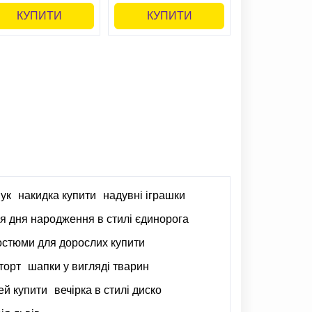
КУПИТИ
КУПИТИ
ук
накидка купити
надувні іграшки
ля дня народження в стилі єдинорога
остюми для дорослих купити
 торт
шапки у вигляді тварин
ей купити
вечірка в стилі диско