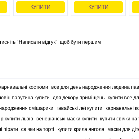
КУПИТИ
КУПИТИ
тисніть "Написати відгук", щоб бути першим
 карнавальні костюми
все для день народження людина пав
ловін павутина купити
для декору приміщень
купити все д
 народження смішарики
гавайські леї купити
карнавальні к
ір купити львів
венеціанські маски купити
купити свічки на
і пірати
свічки на торті
купити крила янгола
маски для діт