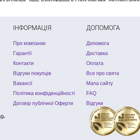
ка вітчизни
день народження в стилі фіксики
фотобутафорі
ічні костюми рівне
алко ігри купити
ІНФОРМАЦІЯ
ДОПОМОГА
Про компанію
Допомога
Гарантії
Доставка
Контакти
Оплата
Відгуки покупців
Все про свята
Вакансії
Мапа сайту
Політика конфіденційності
FAQ
Договір публічної Оферти
Відгуки
49-