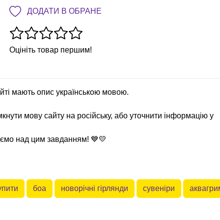
ДОДАТИ В ОБРАНЕ
Оцініть товар першим!
сайті мають опис українською мовою.
кнути мову сайту на російську, або уточнити інформацію у
юємо над цим завданням! 💙💛
упити
боа
новорічні гірлянди
сувеніри
аквагри