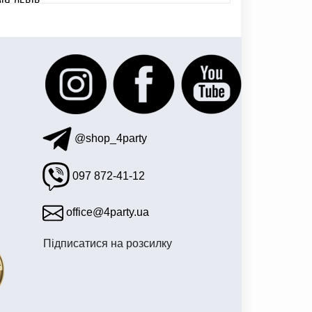
я львів
@shop_4party
097 872-41-12
office@4party.ua
Підписатися на розсилку