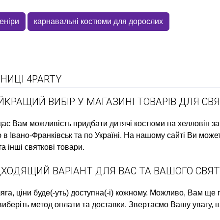
веніри
карнавальні костюми для дорослих
НИЦІ 4PARTY
АЙКРАЩИЙ ВИБІР У МАГАЗИНІ ТОВАРІВ ДЛЯ СВ
адає Вам можливість придбати
дитячі костюми на хелловін
за
в Івано-Франківськ та по Україні. На нашому сайті Ви може
а інші святкові товари.
ПІДХОДЯЩИЙ ВАРІАНТ ДЛЯ ВАС ТА ВАШОГО СВ
га, ціни
буде(-уть) доступна(-і) кожному. Можливо, Вам ще
виберіть метод оплати та доставки. Звертаємо Вашу увагу, щ