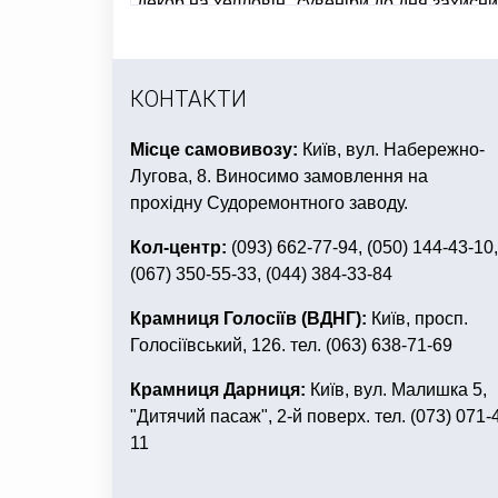
декор на хелловін
сувеніри до дня захисни
все для дня народження в стилі поні
новор
КОНТАКТИ
Місце самовивозу:
Київ, вул. Набережно-
Лугова, 8. Виносимо замовлення на
прохідну Судоремонтного заводу.
Кол-центр:
(093) 662-77-94, (050) 144-43-10,
(067) 350-55-33, (044) 384-33-84
Крамниця Голосіїв (ВДНГ):
Київ, просп.
Голосіївський, 126. тел. (063) 638-71-69
Крамниця Дарниця:
Київ, вул. Малишка 5,
"Дитячий пасаж", 2-й поверх. тел. (073) 071-
11