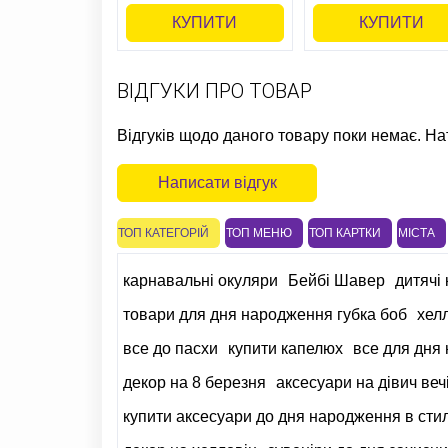
КУПИТИ
КУПИТИ
ВІДГУКИ ПРО ТОВАР
Відгуків щодо даного товару поки немає. На
Написати відгук
ТОП КАТЕГОРІЙ
ТОП МЕНЮ
ТОП КАРТКИ
МІСТА
карнавальні окуляри
Бейбі Шавер
дитячі
товари для дня народження губка боб
хел
все до пасхи
купити капелюх
все для дня
декор на 8 березня
аксесуари на дівич веч
купити аксесуари до дня народження в стил