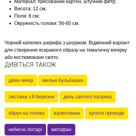
Матеріал: пресований картон, штучний фетр;
Висота: 12 см;
Поля: 8 см;
Окружність голови: 56-60 см.
Чорний
капелюх шерифа з шнурком. Відмінний варіант
для створення яскравого образу на тематичну вечірку
або костюмоване свято.
ДИВІТЬСЯ ТАКОЖ
дівич вечір
мильні бульбашки
листівки з 8 березня
день святого патрика
обруч на голову
валентинка
купити гірлянди
небесні ліхтарі
метафан