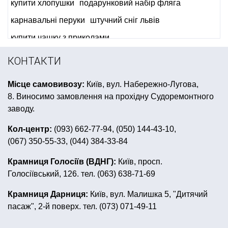
купити хлопушки
подарунковий набір фляга
карнавальні перуки
штучний сніг львів
купити чашку з приколами
небесні ліхтарики львів купити
КОНТАКТИ
вечірка париж все для свята
Місце самовивозу:
Київ, вул. Набережно-Лугова,
костюми на весілля ціни
8. Виносимо замовлення на прохідну Судоремонтного
гангстерська вечірка аксесуари
заводу.
день народження в стилі герої в масках
Кол-центр:
(093) 662-77-94, (050) 144-43-10,
(067) 350-55-33, (044) 384-33-84
товари до шкільного свята
свічки на день народження
Крамниця Голосіїв (ВДНГ):
Київ, просп.
Голосіївський, 126. тел. (063) 638-71-69
день народження в стилі вінні пуха
сувенір на 8 березня
заказати гірлянди
Крамниця Дарниця:
Київ, вул. Малишка 5, "Дитячий
пасаж", 2-й поверх. тел. (073) 071-49-11
маска злого клоуна
пластиковий посуд в українському стилі