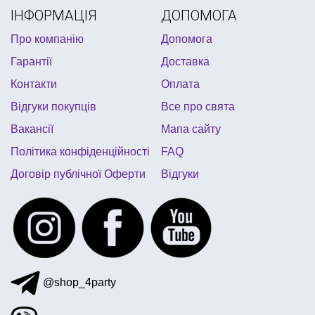
ІНФОРМАЦІЯ
ДОПОМОГА
венеціанська маска купити
сувенірні гроші київ
Про компанію
Допомога
аксесуари для дитячого дня народження тачки
Гарантії
Доставка
аксесуари для карнавальних костюмів
піньяти
Контакти
Оплата
піратська вечірка костюми
карнавальні капелюхи
Відгуки покупців
Все про свята
сувенірні дипломи
кульки латексні
валентинки
Вакансії
Мапа сайту
сувеніри інтернет магазин
Політика конфіденційності
FAQ
Договір публічної Оферти
Відгуки
@shop_4party