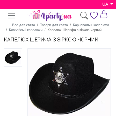
UA
Все для свята
Товари для свята
Карнавальні капелюхи
Ковбойські капелюхи
Капелюх Шерифа з зіркою чорний
КАПЕЛЮХ ШЕРИФА З ЗІРКОЮ ЧОРНИЙ