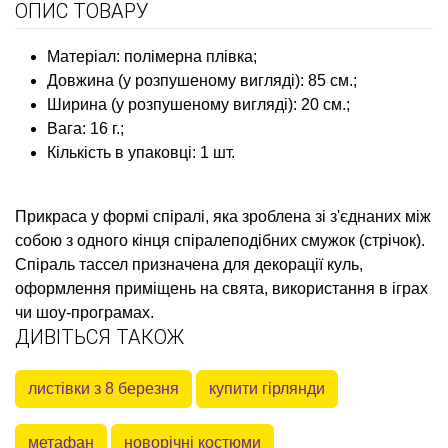
ОПИС ТОВАРУ
Матеріал: полімерна плівка;
Довжина (у розпушеному вигляді): 85 см.;
Ширина (у розпушеному вигляді): 20 см.;
Вага: 16 г.;
Кількість в упаковці: 1 шт.
Прикраса у формі спіралі, яка зроблена зі з'єднаних між
собою з одного кінця спіралеподібних смужок (стрічок).
Спіраль тассел призначена для декорації куль,
оформлення приміщень на свята, використання в іграх
чи шоу-програмах.
ДИВІТЬСЯ ТАКОЖ
листівки з 8 березня
купити гірлянди
метафан
новорічні костюми