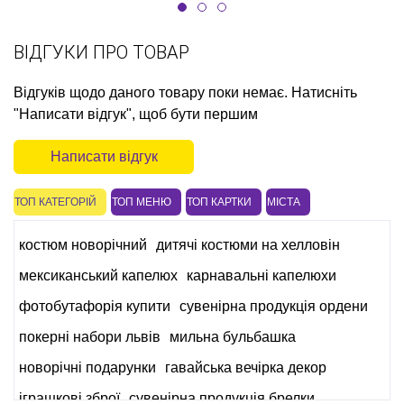
ВІДГУКИ ПРО ТОВАР
Відгуків щодо даного товару поки немає. Натисніть
"Написати відгук", щоб бути першим
Написати відгук
ТОП КАТЕГОРІЙ
ТОП МЕНЮ
ТОП КАРТКИ
МІСТА
костюм новорічний
дитячі костюми на хелловін
мексиканський капелюх
карнавальні капелюхи
фотобутафорія купити
сувенірна продукція ордени
покерні набори львів
мильна бульбашка
новорічні подарунки
гавайська вечірка декор
іграшкові зброї
сувенірна продукція брелки