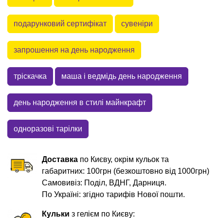
подарунковий сертифікат
сувеніри
запрошення на день народження
тріскачка
маша і ведмідь день народження
день народження в стилі майнкрафт
одноразові тарілки
Доставка
по Києву, окрім кульок та
габаритних: 100грн (безкоштовно від 1000грн)
Самовивіз: Поділ, ВДНГ, Дарниця.
По Україні: згідно тарифів Нової пошти.
Кульки
з гелієм по Києву: