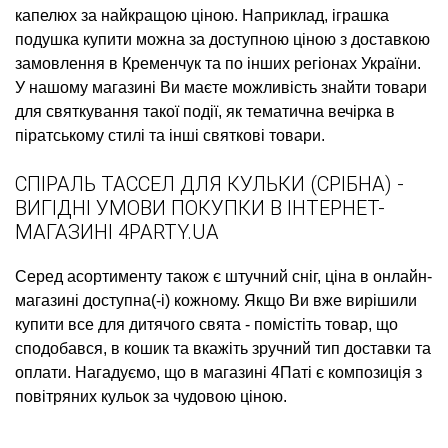
капелюх
за найкращою ціною. Наприклад,
іграшка
подушка купити
можна за доступною ціною з доставкою
замовлення в Кременчук та по інших регіонах України.
У нашому магазині Ви маєте можливість знайти товари
для святкування такої події, як
тематична вечірка в
піратському стилі
та інші святкові товари.
СПІРАЛЬ ТАССЕЛ ДЛЯ КУЛЬКИ (СРІБНА) -
ВИГІДНІ УМОВИ ПОКУПКИ В ІНТЕРНЕТ-
МАГАЗИНІ 4PARTY.UA
Серед асортименту також є
штучний сніг, ціна
в онлайн-
магазині доступна(-і) кожному. Якщо Ви вже вирішили
купити все для дитячого свята
- помістіть товар, що
сподобався, в кошик та вкажіть зручний тип доставки та
оплати. Нагадуємо, що в магазині 4Паті є
композиція з
повітряних кульок
за чудовою ціною.