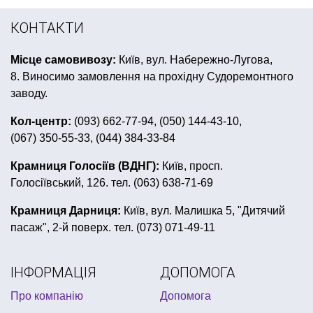
сувенірні ручки
українські аксесуари
КОНТАКТИ
сувеніри до дня закоханих
Місце самовивозу:
Київ, вул. Набережно-Лугова,
свинка пеппа день народження
8. Виносимо замовлення на прохідну Судоремонтного
купити прикраси для приміщення
заводу.
дитячий костюм короля
гангстерська вечірка
Кол-центр:
(093) 662-77-94, (050) 144-43-10,
(067) 350-55-33, (044) 384-33-84
карнавальні маски львів купити
все для дня народження трансформери
Крамниця Голосіїв (ВДНГ):
Київ, просп.
Голосіївський, 126. тел. (063) 638-71-69
накидка купити
приколи сексуальні
інтернет магазин все для нового року
Крамниця Дарниця:
Київ, вул. Малишка 5, "Дитячий
пасаж", 2-й поверх. тел. (073) 071-49-11
день народження в стилі космос
день святого патрика
купити українську символіку
ІНФОРМАЦІЯ
ДОПОМОГА
товари для вечірки хелловін
шпажки для канапе
Про компанію
Допомога
все для дитячого свята
купити свічки на торт