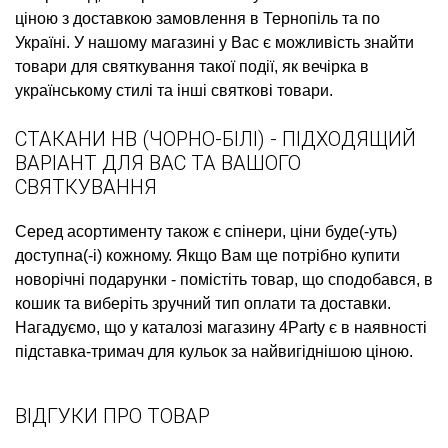
ціною з доставкою замовлення в Тернопіль та по
Україні. У нашому магазині у Вас є можливість знайти
товари для святкування такої події, як
вечірка в
українському стилі
та інші святкові товари.
СТАКАНИ НВ (ЧОРНО-БІЛІ) - ПІДХОДЯЩИЙ
ВАРІАНТ ДЛЯ ВАС ТА ВАШОГО
СВЯТКУВАННЯ
Серед асортименту також є
спінери, ціни
буде(-уть)
доступна(-і) кожному. Якщо Вам ще потрібно
купити
новорічні подарунки
- помістіть товар, що сподобався, в
кошик та виберіть зручний тип оплати та доставки.
Нагадуємо, що у каталозі магазину 4Party є в наявності
підставка-тримач для кульок
за найвигіднішою ціною.
ВІДГУКИ ПРО ТОВАР