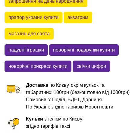
запрошення на день народження
прапор україни купити
аквагрим
магазин для свята
надувні іграшки
новорічні подарунки купити
новорічні прикраси купити
свічки цифри
Доставка
по Києву, окрім кульок та
габаритних: 100грн (безкоштовно від 1000грн)
Самовивіз: Поділ, ВДНГ, Дарниця.
По Україні: згідно тарифів Нової пошти.
Кульки
з гелієм по Києву:
згідно тарифів таксі