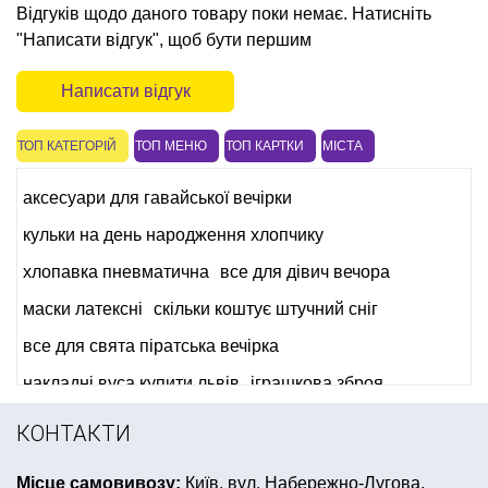
Відгуків щодо даного товару поки немає. Натисніть
"Написати відгук", щоб бути першим
Написати відгук
ТОП КАТЕГОРІЙ
ТОП МЕНЮ
ТОП КАРТКИ
МІСТА
аксесуари для гавайської вечірки
кульки на день народження хлопчику
хлопавка пневматична
все для дівич вечора
маски латексні
скільки коштує штучний сніг
все для свята піратська вечірка
накладні вуса купити львів
іграшкова зброя
купити українську символіку
браслет що світиться
КОНТАКТИ
карнавальний костюм для дорослих
Місце самовивозу:
Київ, вул. Набережно-Лугова,