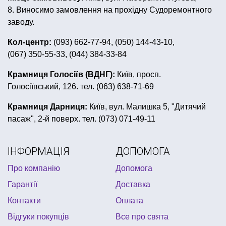
гавайська вечірка одяг
чорно біла вечірка
8. Виносимо замовлення на прохідну Судоремонтного
фотобутафорія купити
боа
конфетті
заводу.
товари для дня народження губка боб
Кол-центр:
(093) 662-77-94, (050) 144-43-10,
(067) 350-55-33, (044) 384-33-84
серпантин ціна
новорічні обручі на голову
набір для дитячого дня народження ляльки лол
Крамниця Голосіїв (ВДНГ):
Київ, просп.
Голосіївський, 126. тел. (063) 638-71-69
дитяче день народження в стилі міккі маус
подарунковий набір фляга
свічка
Крамниця Дарниця:
Київ, вул. Малишка 5, "Дитячий
пасаж", 2-й поверх. тел. (073) 071-49-11
купити декор для кімнати
день народження в стилі космос
спрей для декора
ІНФОРМАЦІЯ
ДОПОМОГА
товари для вечірки хелловін
Про компанію
Допомога
гавайська вечірка декор
декор на хелловін
Гарантії
Доставка
декоративні подушки
карнавальні окуляри
Контакти
Оплата
Відгуки покупців
Все про свята