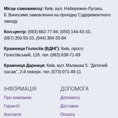
неонові браслети
купити чашку з приколами
Місце самовивозу:
Київ, вул. Набережно-Лугова,
купити свічки
ковбойська вечірка
8. Виносимо замовлення на прохідну Судоремонтного
аксесуари для карнавальних костюмів
заводу.
купити столові прибори
мексиканська вечірка
Кол-центр:
(093) 662-77-94, (050) 144-43-10,
(067) 350-55-33, (044) 384-33-84
квест бокс
чорно біла вечірка
штучний сніг ціна
вечірка в стилі 80
Крамниця Голосіїв (ВДНГ):
Київ, просп.
Голосіївський, 126. тел. (063) 638-71-69
все для дня народження трансформери
день народження майнкрафт
Крамниця Дарниця:
Київ, вул. Малишка 5, "Дитячий
пасаж", 2-й поверх. тел. (073) 071-49-11
купити новорічні подарунки
купити сувенірну ручку
аксесуари на дівич вечір купити
фата на дівич вечір
ІНФОРМАЦІЯ
ДОПОМОГА
іграшкові зброї
все для нового року купити
Про компанію
Допомога
день дурня
Гарантії
Доставка
Контакти
Оплата