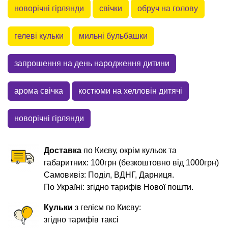
новорічні гірлянди
свічки
обруч на голову
гелеві кульки
мильні бульбашки
запрошення на день народження дитини
арома свічка
костюми на хелловін дитячі
новорічні гірлянди
Доставка
по Києву, окрім кульок та
габаритних: 100грн (безкоштовно від 1000грн)
Самовивіз: Поділ, ВДНГ, Дарниця.
По Україні: згідно тарифів Нової пошти.
Кульки
з гелієм по Києву:
згідно тарифів таксі