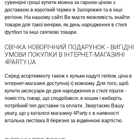
сувенірні гроші купити
можна за гарною ціною з
доставкою в короткий термін в Запоріжжя та в інші
регіони. На нашому сайті Ви маєте можливість знайти
товари для такої вечірки, як
день народження в стилі
футбол
та інші святкові товари.
СВІЧКА НОВОРІЧНИЙ ПОДАРУНОК - ВИГІДНІ
УМОВИ ПОКУПКИ В ІНТЕРНЕТ-МАГАЗИНІ
4PARTY.UA
Серед асортименту також є
кульки надуті гелієм, ціна
в
інтернет-магазині доступна(-і) кожному. Для того, щоб
купити аксесуари до дня народження в стилі пірати
-
помістіть товар, що сподобався, в кошик і виберіть
потрібний тип доставки та оплати. Звертаємо Вашу
увагу, що у каталозі магазину 4Party є в наявності
вітальна листівка 8 березня
за відмінною вартістю.