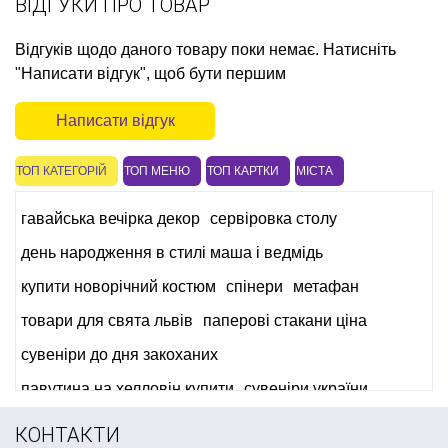
ВІДГУКИ ПРО ТОВАР
Відгуків щодо даного товару поки немає. Натисніть
"Написати відгук", щоб бути першим
Написати відгук
ТОП КАТЕГОРІЙ
ТОП МЕНЮ
ТОП КАРТКИ
МІСТА
гавайська вечірка декор
сервіровка столу
день народження в стилі маша і ведмідь
купити новорічний костюм
спінери
метафан
товари для свята львів
паперові стакани ціна
сувеніри до дня закоханих
павутина на хелловін купити
сувеніри україни
все для день народження людина павук
КОНТАКТИ