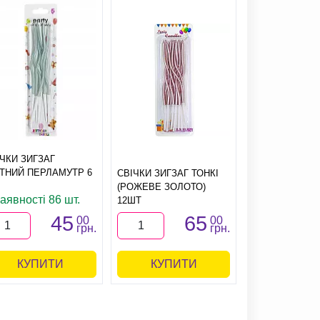
ІЧКИ ЗИГЗАГ
ЯТНИЙ ПЕРЛАМУТР 6
СВІЧКИ ЗИГЗАГ ТОНКІ
СВІЧКИ ЗИГЗА
(РОЖЕВЕ ЗОЛОТО)
(СРІБНІ) 6
аявності 86 шт.
12ШТ
45
65
00
00
грн.
грн.
КУПИТИ
КУПИТИ
КУПИ