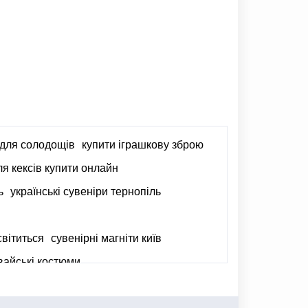
 для солодощів
купити іграшкову зброю
я кексів купити онлайн
ь
українські сувеніри тернопіль
світиться
сувенірні магніти київ
вайські костюми