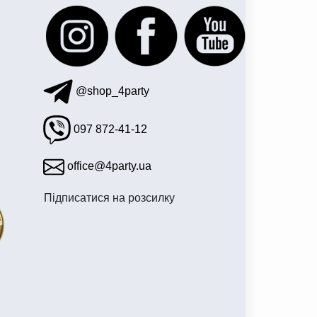
@shop_4party
097 872-41-12
office@4party.ua
Підписатися на розсилку