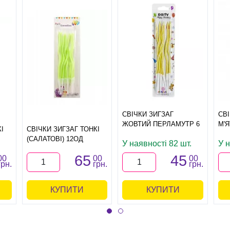
СВІЧКИ ЗИГЗАГ
СВ
ЖОВТИЙ ПЕРЛАМУТР 6
М'
І
СВІЧКИ ЗИГЗАГ ТОНКІ
(САЛАТОВІ) 12ОД
У наявності 82 шт.
У н
65
45
00
00
00
грн.
грн.
грн.
КУПИТИ
КУПИТИ