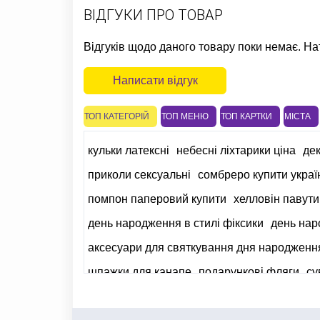
ВІДГУКИ ПРО ТОВАР
Відгуків щодо даного товару поки немає. На
Написати відгук
ТОП КАТЕГОРІЙ
ТОП МЕНЮ
ТОП КАРТКИ
МІСТА
кульки латексні
небесні ліхтарики ціна
дек
приколи сексуальні
сомбреро купити украї
помпон паперовий купити
хелловін павути
день народження в стилі фіксики
день нар
аксесуари для святкування дня народження
шпажки для канапе
подарункові фляги
су
свічки на день народження
сувеніри до дн