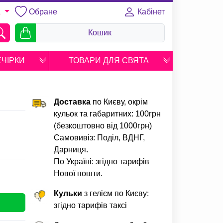
Обране
Кабінет
A
Кошик
ЕЧІРКИ
ТОВАРИ ДЛЯ СВЯТА
Доставка
по Києву, окрім
кульок та габаритних: 100грн
(безкоштовно від 1000грн)
Самовивіз: Поділ, ВДНГ,
Дарниця.
По Україні: згідно тарифів
Нової пошти.
Кульки
з гелієм по Києву:
згідно тарифів таксі