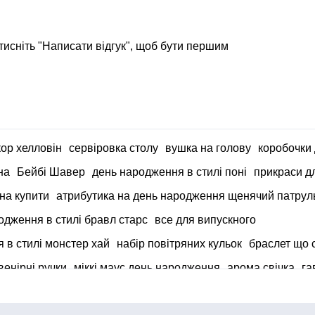
тисніть "Написати відгук", щоб бути першим
ор хелловін
сервіровка столу
вушка на голову
коробочки
на
Бейбі Шавер
день народження в стилі поні
прикраси дл
на купити
атрибутика на день народження щенячий патрул
одження в стилі бравл старс
все для випускного
 в стилі монстер хай
набір повітряних кульок
браслет що 
венірні ручки
міккі маус день народження
арома свічка
га
я закоханих
купити свічки на батарейках