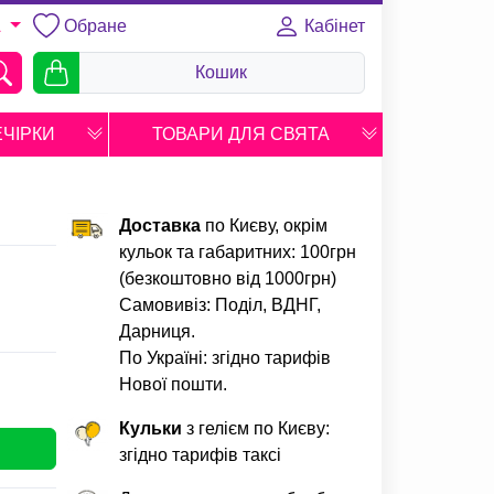
Обране
Кабінет
A
Кошик
ЕЧІРКИ
ТОВАРИ ДЛЯ СВЯТА
Доставка
по Києву, окрім
кульок та габаритних: 100грн
(безкоштовно від 1000грн)
Самовивіз: Поділ, ВДНГ,
Дарниця.
По Україні: згідно тарифів
Нової пошти.
Кульки
з гелієм по Києву:
згідно тарифів таксі