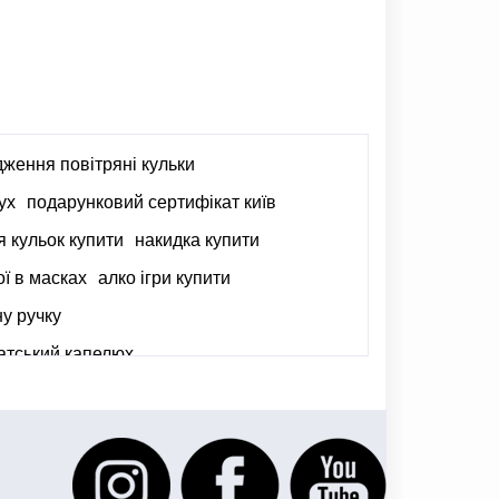
дження повітряні кульки
ух
подарунковий сертифікат київ
я кульок купити
накидка купити
ої в масках
алко ігри купити
ну ручку
атський капелюх