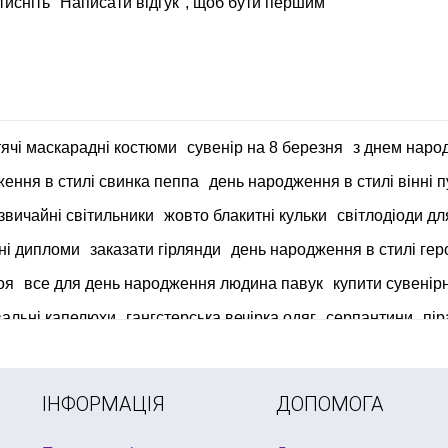
тисніть "Написати відгук", щоб бути першим
тячі маскарадні костюми
сувенір на 8 березня
з днем наро
ення в стилі свинка пеппа
день народження в стилі вінні п
звичайні світильники
жовто блакитні кульки
світлодіоди дл
ні дипломи
заказати гірлянди
день народження в стилі гер
оя
все для день народження людина павук
купити сувенір
альні капелюхи
гангстерська вечірка одяг
серпантини
пір
нці
дитячий костюм клоуна
купити новорічні костюми
ІНФОРМАЦІЯ
ДОПОМОГА