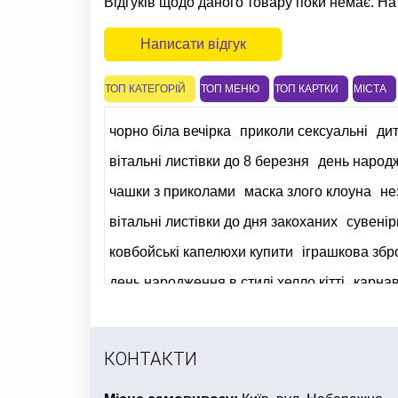
Відгуків щодо даного товару поки немає. На
Написати відгук
ТОП КАТЕГОРІЙ
ТОП МЕНЮ
ТОП КАРТКИ
МІСТА
чорно біла вечірка
приколи сексуальні
ди
вітальні листівки до 8 березня
день народж
чашки з приколами
маска злого клоуна
не
вітальні листівки до дня закоханих
сувенір
ковбойські капелюхи купити
іграшкова збр
день народження в стилі хелло кітті
карнав
повітряні кульки на день народження дівчи
КОНТАКТИ