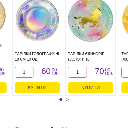
10
ТАРІЛКИ ГОЛОГРАФІЧНІ
ТАРІЛКИ ЄДИНОРІГ
ТА
18 СМ 10 ОД
(ЗОЛОТІ) 10
(ЖО
60
70
00
00
00
грн.
грн.
грн.
КУПИТИ
КУПИТИ