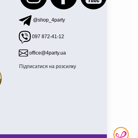
@shop_4party
097 872-41-12
office@4party.ua
Підписатися на розсилку