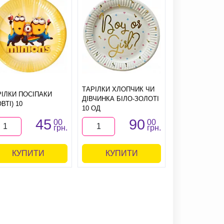
ТАРІЛКИ ХЛОПЧИК ЧИ
ТАРІЛКИ ЗДН
РІЛКИ ПОСІПАКИ
ДІВЧИНКА БІЛО-ЗОЛОТІ
СОЦМЕРЕЖІ Б
ВТІ) 10
10 ОД
ОД
45
90
00
00
грн.
грн.
КУПИТИ
КУПИТИ
КУПИ