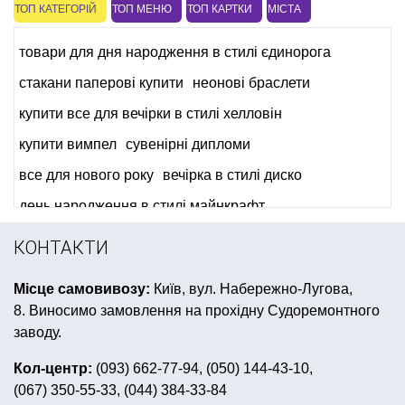
ТОП КАТЕГОРІЙ
ТОП МЕНЮ
ТОП КАРТКИ
МІСТА
товари для дня народження в стилі єдинорога
стакани паперові купити
неонові браслети
купити все для вечірки в стилі хелловін
купити вимпел
сувенірні дипломи
все для нового року
вечірка в стилі диско
день народження в стилі майнкрафт
пінобокси купити
КОНТАКТИ
день народження в стилі бравл старс
Місце самовивозу:
Київ, вул. Набережно-Лугова,
день народження в стилі маша і ведмідь
8. Виносимо замовлення на прохідну Судоремонтного
маски для дитячих свят
гірлянди з паперу
заводу.
зомбі апокаліпсис
піратський капелюх
Кол-центр:
(093) 662-77-94, (050) 144-43-10,
(067) 350-55-33, (044) 384-33-84
шляпи на хелловін купити україна