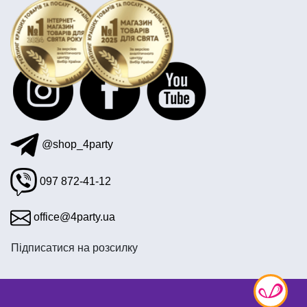
@shop_4party
097 872-41-12
office@4party.ua
Підписатися на розсилку