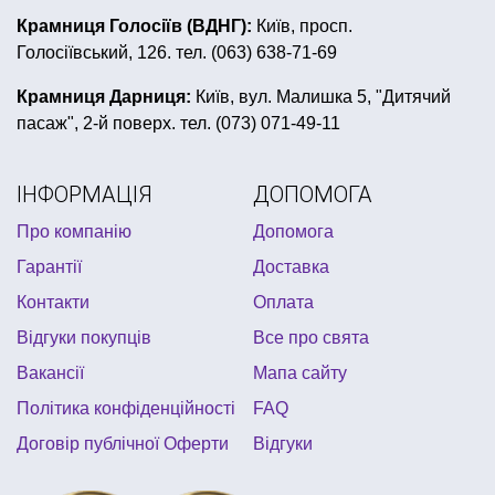
вечірка в стилі ретро
Крамниця Голосіїв (ВДНГ):
Київ, просп.
Голосіївський, 126. тел. (063) 638-71-69
кульки на день народження хлопчику
жовто блакитні кульки
Крамниця Дарниця:
Київ, вул. Малишка 5, "Дитячий
пасаж", 2-й поверх. тел. (073) 071-49-11
купити все для першого дня народження
краватка чоловіча
товари для свята львів
ІНФОРМАЦІЯ
ДОПОМОГА
день народження в стилі вінні пух
обручі на голову
Про компанію
Допомога
коробочки для солодощів
конфетті купити
Гарантії
Доставка
ігри настільні
китайські ліхтарики львів
Контакти
Оплата
перука клоун
фіксики декор для дня народження
Відгуки покупців
Все про свята
мексиканський капелюх
Вакансії
Мапа сайту
Політика конфіденційності
FAQ
Договір публічної Оферти
Відгуки