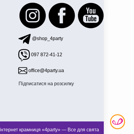
@shop_4party
097 872-41-12
office@4party.ua
Підписатися на розсилку
нтернет крамниця «4party» — Все для свята