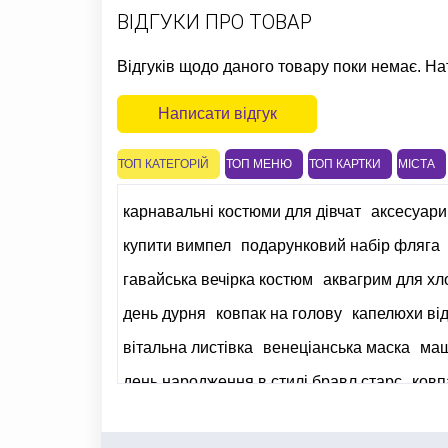
ВІДГУКИ ПРО ТОВАР
Відгуків щодо даного товару поки немає. На
Написати відгук
ТОП КАТЕГОРІЙ
ТОП МЕНЮ
ТОП КАРТКИ
МІСТА
карнавальні костюми для дівчат
аксесуари
купити вимпел
подарунковий набір фляга
гавайська вечірка костюм
аквагрим для хл
день дурня
ковпак на голову
капелюхи ві
вітальна листівка
венеціанська маска
маш
день народження в стилі бравл старс
ковп
світлодіод в кульки купити