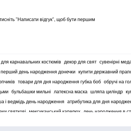
тисніть "Написати відгук", щоб бути першим
 для карнавальних костюмів
декор для свят
сувенірні мед
перший день народження донечки
купити державний прапо
опчиків
товари для дня народження губка боб
обручі на го
дьми
бульбашки мильні
латексна маска
шляпа циліндр
ку
а і ведмідь день народження
атрибутика для дня народже
аки святкові
мексиканський капелюх
день народження в ст