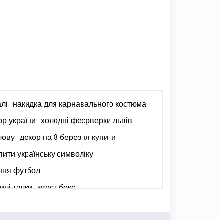
алі
накидка для карнавального костюма
р україни
холодні феєрверки львів
лову
декор на 8 березня купити
пити українську символіку
ння футбол
илі тачки
квест бокс