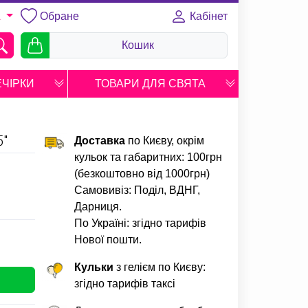
Обране
Кабінет
A
Кошик
ЕЧІРКИ
ТОВАРИ ДЛЯ СВЯТА
"
Доставка
по Києву, окрім
кульок та габаритних: 100грн
(безкоштовно від 1000грн)
Самовивіз: Поділ, ВДНГ,
Дарниця.
По Україні: згідно тарифів
Нової пошти.
Кульки
з гелієм по Києву:
згідно тарифів таксі