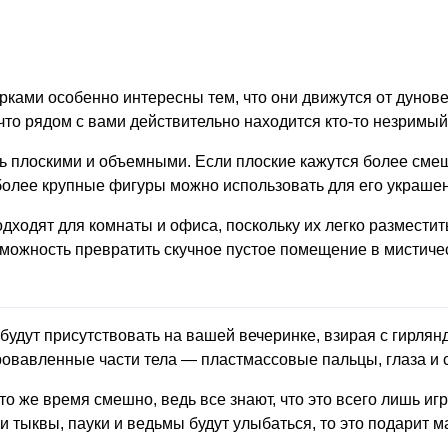
ками особенно интересны тем, что они движутся от дунове
что рядом с вами действительно находится кто-то незримый
 плоскими и объемными. Если плоские кажутся более сме
более крупные фигуры можно использовать для его украше
ходят для комнаты и офиса, поскольку их легко разместить 
ожность превратить скучное пустое помещение в мистичес
удут присутствовать на вашей вечеринке, взирая с гирлянд
ровавленные части тела — пластмассовые пальцы, глаза и 
то же время смешно, ведь все знают, что это всего лишь иг
и тыквы, пауки и ведьмы будут улыбаться, то это подарит