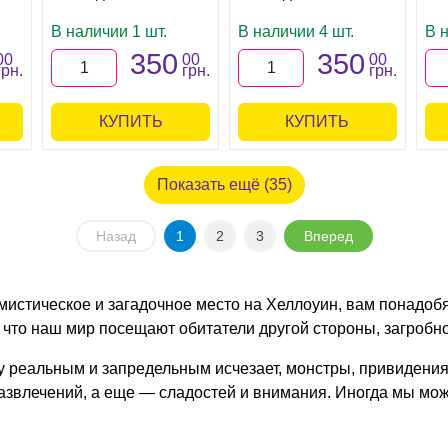
В наличии 1 шт.
В наличии 4 шт.
В 
350
350
00
00
00
грн.
грн.
грн.
КУПИТЬ
КУПИТЬ
Показать ещё (35)
Назад
1
2
3
Вперед
мистическое и загадочное место на Хеллоуин, вам понадоб
 что наш мир посещают обитатели другой стороны, загробно
ду реальным и запредельным исчезает, монстры, привидени
азвлечений, а еще — сладостей и внимания. Иногда мы мож