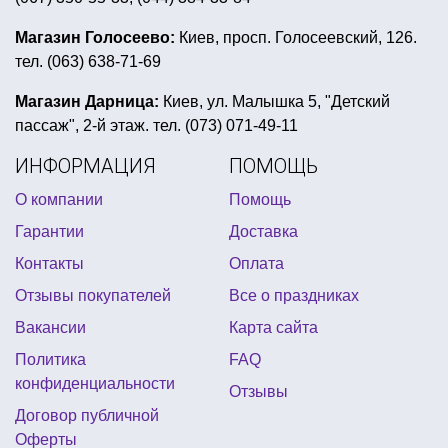
гангстерский стиль одежды для женщин купить
Магазин Голосеево:
Киев, просп. Голосеевский, 126.
тел. (063) 638-71-69
букеты из шаров с гелием купить киев
фляга подарок
Магазин Дарница:
Киев, ул. Малышка 5, "Детский
пассаж", 2-й этаж. тел. (073) 071-49-11
детский день рождения в стиле маша и медведь
ИНФОРМАЦИЯ
ПОМОЩЬ
подарки к выпускному
вечеринка звездные войны
О компании
Помощь
шары надувные круглые купить киев
Гарантии
Доставка
маленькие воздушные шарики купить
Контакты
Оплата
хэллоуин баннер
заказать свечи для торта
Отзывы покупателей
Все о праздниках
букет из фольгированных фигур
Вакансии
Карта сайта
купить шарики на девичник
Политика
FAQ
день рождения в стиле куклы лол
конфиденциальности
Отзывы
день рождения в стиле воздушный шар
Договор публичной
Оферты
карнавальный костюм на мальчика