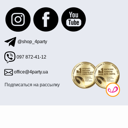
новогодние одноразовые стаканы
тематические плакаты
статуэтка оскар заказать
купить веера из перьев
@shop_4party
097 872-41-12
office@4party.ua
Подписаться на рассылку