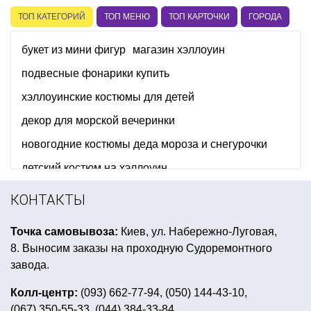
ТОП КАТЕГОРИЙ
ТОП МЕНЮ
ТОП КАРТОЧКИ
ГОРОДА
букет из мини фигур
магазин хэллоуин
подвесные фонарики купить
хэллоуинские костюмы для детей
декор для морской вечеринки
новогодние костюмы деда мороза и снегурочки
детский костюм на хэллоуин
карнавальные костюмы женские купить
КОНТАКТЫ
цветная тематическая вечеринка
Точка самовывоза:
Киев, ул. Набережно-Луговая,
фольгированный шар звезда цена
8. Выносим заказы на проходную Судоремонтного
детский день рождения в стиле холодное сердце
завода.
хлопушка на новый год
Колл-центр:
(093) 662-77-94, (050) 144-43-10,
(067) 350-55-33, (044) 384-33-84
детский день рождения в футбольном стиле