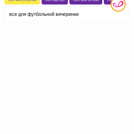
ТОП КАТЕГОРИЙ
ТОП МЕНЮ
ТОП КАРТОЧКИ
ГОРОДА
все для футбольной вечеринки
день рождения новорожденного
день рождения в стиле феи
бумажные гирлянды купить харьков
латексные шары с гелием
мужской костюм на маскарад
вечеринка в черном
купить статуэтку оскар
лавровый венок
КОНТАКТЫ
свечи на торт буквы
линколуны
Точка самовывоза:
Киев, ул. Набережно-Луговая,
салфетки на праздничный стол
8. Выносим заказы на проходную Судоремонтного
купить декор на день рождение мальчика тема воздуш
завода.
желтая вечеринка
Колл-центр:
(093) 662-77-94, (050) 144-43-10,
(067) 350-55-33, (044) 384-33-84
новогодний костюм герои в масках