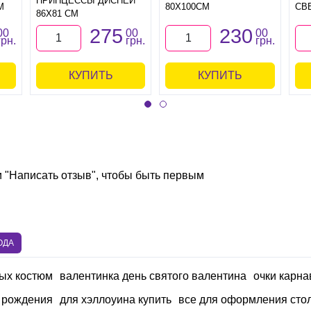
ПРИНЦЕССЫ ДИСНЕЙ
М
80Х100СМ
СВ
86Х81 СМ
275
230
00
00
00
грн.
грн.
грн.
КУПИТЬ
КУПИТЬ
и "Написать отзыв", чтобы быть первым
ОДА
ых костюм
валентинка день святого валентина
очки карна
я рождения
для хэллоуина купить
все для оформления сто