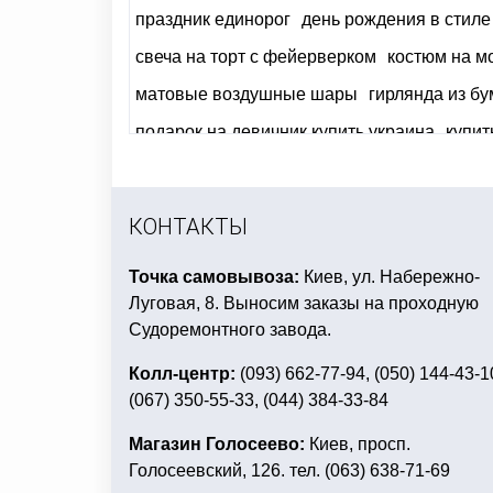
праздник единорог
день рождения в стиле
свеча на торт с фейерверком
костюм на м
матовые воздушные шары
гирлянда из бу
подарок на девичник купить украина
купит
вечеринка в стиле диско для детей
купить
пати фуд
КОНТАКТЫ
Точка самовывоза:
Киев, ул. Набережно-
Луговая, 8. Выносим заказы на проходную
Судоремонтного завода.
Колл-центр:
(093) 662-77-94, (050) 144-43-1
(067) 350-55-33, (044) 384-33-84
Магазин Голосеево:
Киев, просп.
Голосеевский, 126. тел. (063) 638-71-69