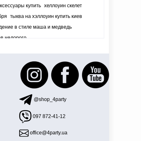
ксессуары купить
хеллоуин скелет
бря
тыква на хэллоуин купить киев
дение в стиле маша и медведь
ев недорого
купить боа в украине
шар на новый год
@shop_4party
097 872-41-12
office@4party.ua