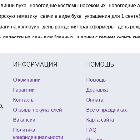
 винни пуха
новогодние костюмы насекомых
новогодние а
орскую тематику
свечи в виде букв
украшения для 1 сентя
маги на хэллоуин
день рождения трансформеры
день рож
ь лепестки на день влюбленных
шарики с гелием купить ки
 парик новогодний
тематический день рождения смешарики
ИНФОРМАЦИЯ
ПОМОЩЬ
О компании
Помощь
Гарантии
Доставка
Контакты
Оплата
0,
Отзывы покупателей
Все о праздниках
Вакансии
Карта сайта
Политика
FAQ
конфиденциальности
Отзывы