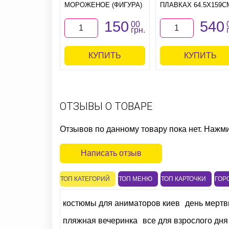
МОРОЖЕНОЕ (ФИГУРА)
ПЛАВКАХ 64.5Х159С
150
540
00
грн.
КУПИТЬ
КУПИТЬ
ОТЗЫВЫ О ТОВАРЕ
Отзывов по данному товару пока нет. Нажм
Написать отзыв
ТОП КАТЕГОРИЙ
ТОП МЕНЮ
ТОП КАРТОЧКИ
ГОР
костюмы для аниматоров киев
день мертв
пляжная вечеринка
все для взрослого дн