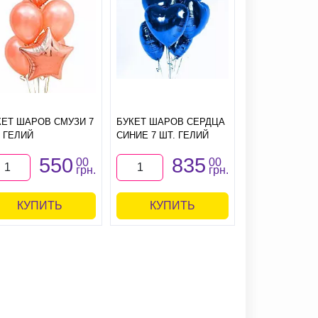
КЕТ ШАРОВ СМУЗИ 7
БУКЕТ ШАРОВ СЕРДЦА
БУКЕТ ШАРОВ
. ГЕЛИЙ
СИНИЕ 7 ШТ. ГЕЛИЙ
11 ШТ. ГЕЛИЙ
550
835
11
00
00
грн.
грн.
КУПИТЬ
КУПИТЬ
КУПИ