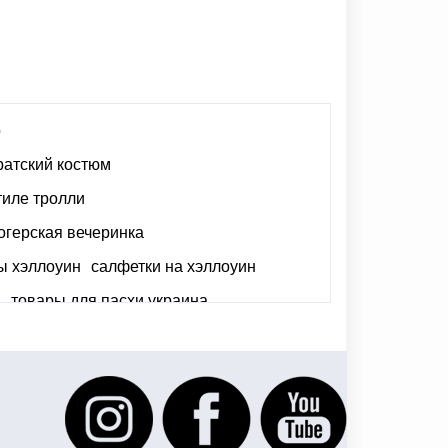
о
ратский костюм
тиле тролли
огерская вечеринка
ы хэллоуин
салфетки на хэллоуин
ь
товары для пасхи украина
ин
лавровые венки
 день независимости