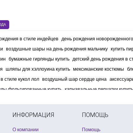
ОДА
ождения в стиле индейцев
день рождения новорожденног
ки
воздушные шары на день рождения мальчику
купить пи
тин
бумажные гирлянды купить
детский день рождения в с
ия
шляпы для хэллоуина купить
мексиканские костюмы
бл
в стиле кукол лол
воздушный шар сердце цена
аксессуар
зды фольгированные купить
карнавальные перчатки купит
ить
купить воздушные шары металлик
новогодний серпант
конфетти новый год
халат деда мороза купить
подарки на
ИНФОРМАЦИЯ
ПОМОЩЬ
О компании
Помощь