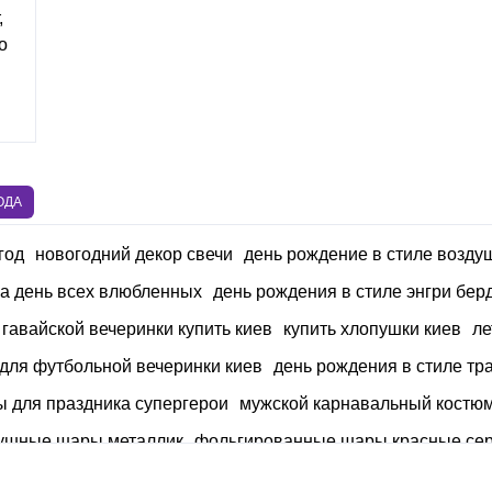
,
о
ОДА
год
новогодний декор свечи
день рождение в стиле возд
а день всех влюбленных
день рождения в стиле энгри бер
гавайской вечеринки купить киев
купить хлопушки киев
ле
 для футбольной вечеринки киев
день рождения в стиле т
ы для праздника супергерои
мужской карнавальный костю
душные шары металлик
фольгированные шары красные се
подарки на день защитника коллегам
декор для воздушн