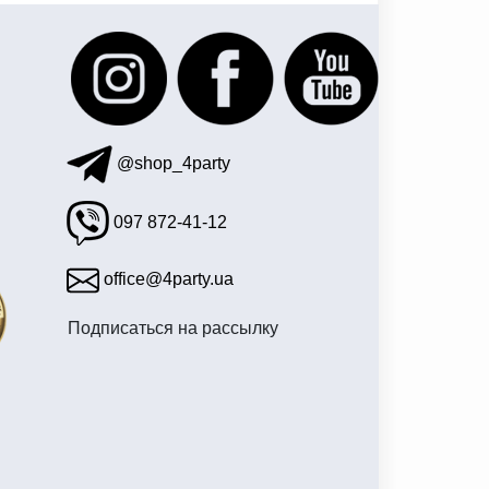
@shop_4party
097 872-41-12
office@4party.ua
Подписаться на рассылку