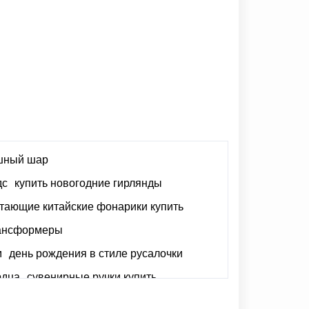
ушный шар
дс
купить новогодние гирлянды
тающие китайские фонарики купить
рансформеры
м
день рождения в стиле русалочки
рдца
сувенирные ручки купить
ых шаров
открытки пригласительные