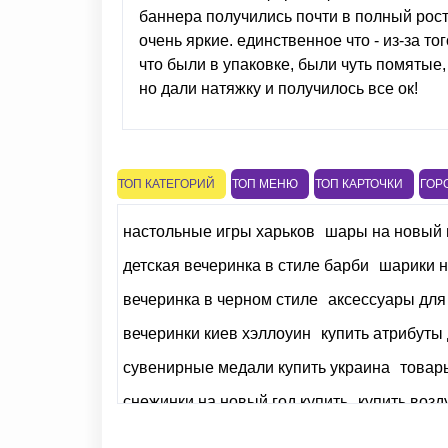
баннера получились почти в полный рост
очень яркие. единственное что - из-за тог
что были в упаковке, были чуть помятые,
но дали натяжку и получилось все ок!
спасибо!
ТОП КАТЕГОРИЙ
ТОП МЕНЮ
ТОП КАРТОЧКИ
ГОР
настольные игры харьков
шары на новый 
детская вечеринка в стиле барби
шарики н
вечеринка в черном стиле
аксессуары для 
вечеринки киев хэллоуин
купить атрибуты
сувенирные медали купить украина
товар
снежинки на новый год купить
купить воз
восточные вечеринки
новогодний браслет