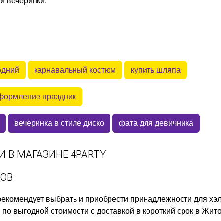
й вечеринки.
одний
карнавальный костюм
купить шляпа
формление праздник
вечеринка в стиле диско
фата для девичника
 В МАГАЗИНЕ 4PARTY
КОВ
рекомендует выбрать и приобрести
принадлежности для хэ
по выгодной стоимости с доставкой в короткий срок в Жит