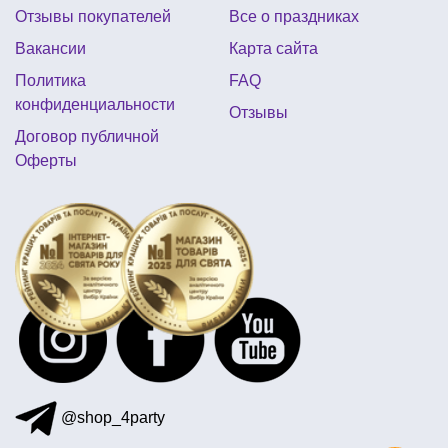
Отзывы покупателей
Все о праздниках
купить фольгированные шары сердце
Вакансии
Карта сайта
мексиканская вечеринка
Политика
FAQ
набор для дня рождения тачки
новогодние свечи
конфиденциальности
Отзывы
грим на хэллоуин детям
купить фанатскую дудку
Договор публичной
Оферты
день рождения в стиле хелло китти
новогодние воздушные шарики
@shop_4party