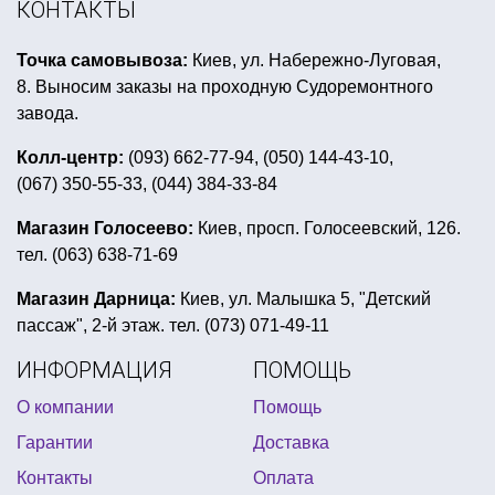
КОНТАКТЫ
купить карнавальную маску киев
флажки украины
Точка самовывоза:
Киев, ул. Набережно-Луговая,
паутина для хэллоуина купить
8. Выносим заказы на проходную Судоремонтного
вечеринка в китайском стиле
золотая вечеринка
завода.
украшение стола на halloween
Колл-центр:
(093) 662-77-94, (050) 144-43-10,
(067) 350-55-33, (044) 384-33-84
вечеринка в стиле байкеров
детский костюм супергероя купить киев
Магазин Голосеево:
Киев, просп. Голосеевский, 126.
тел. (063) 638-71-69
декор для ковбойской вечеринки
вечеринка в стиле супергероев
Магазин Дарница:
Киев, ул. Малышка 5, "Детский
пассаж", 2-й этаж. тел. (073) 071-49-11
вечеринка в стиле клоунов
ИНФОРМАЦИЯ
ПОМОЩЬ
аксессуары к 8 марта купить украина
О компании
Помощь
день патрика шляпа
Гарантии
Доставка
маленькие воздушные шарики купить
Контакты
Оплата
купить светящуюся палочку