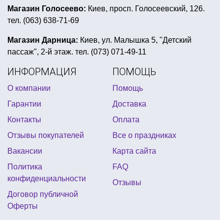
новогодние украшения интернет магазин киев
Магазин Голосеево:
Киев, просп. Голосеевский, 126.
тел. (063) 638-71-69
одноразовые тарелки для праздника
наряд для пиратской вечеринки
Магазин Дарница:
Киев, ул. Малышка 5, "Детский
пассаж", 2-й этаж. тел. (073) 071-49-11
шапки с мордами животных
ИНФОРМАЦИЯ
ПОМОЩЬ
подарки на выпускной купить
О компании
Помощь
4party интернет магазин товаров для праздника сайт
Гарантии
Доставка
атрибутика для девичника купить украина
Контакты
Оплата
бутафория для праздников
гирлянда 8 марта
Отзывы покупателей
Все о праздниках
товары для первого дня рождения
Вакансии
Карта сайта
очки карнавальные
Политика
FAQ
украшение окон на новый год трафареты
конфиденциальности
Отзывы
подушка прикольная
прикольные подтяжки купить
Договор публичной
Оферты
ретро стиль вечеринка
бенгальский огонь купить