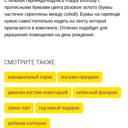
Стильная гирлянда-надпись Happy Birthday с
прописными буквами цвета розовое золото (буквы
частично скреплены между собой). Буквы на гирлянде
нужно самостоятельно надеть на ленту, которая
прилагается в комплекте. Отлично подойдет для
украшения помещения на день рождения.
СМОТРИТЕ ТАКЖЕ
карнавальный парик
магазин праздник
девочка костюм новогодний
небесный фонарик
свеча торт
год новый подарок
ребенок хэллоуин