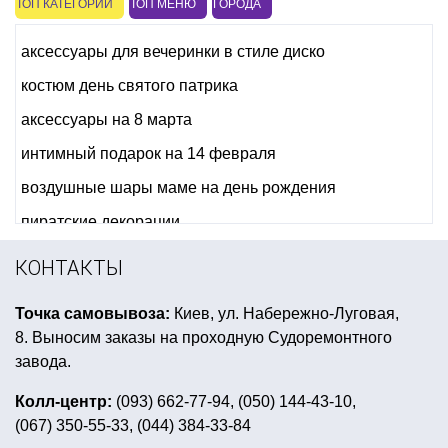
ТОП КАТЕГОРИЙ
ТОП МЕНЮ
ГОРОДА
аксессуары для вечеринки в стиле диско
костюм день святого патрика
аксессуары на 8 марта
интимный подарок на 14 февраля
воздушные шары маме на день рождения
пиратские декорации
аксессуары для морской вечеринки
КОНТАКТЫ
купить боа интернет магазин
веер с перьями купить
Точка самовывоза:
Киев, ул. Набережно-Луговая,
декор для ковбойской вечеринки
8. Выносим заказы на проходную Судоремонтного
серпантин новый год
светящиеся браслеты киев
завода.
вечеринка в стиле стиляги оформление
Колл-центр:
(093) 662-77-94, (050) 144-43-10,
(067) 350-55-33, (044) 384-33-84
шляпа ведьмочки купить