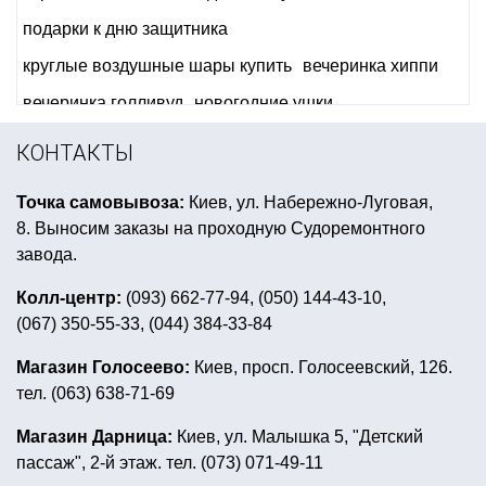
подарки к дню защитника
круглые воздушные шары купить
вечеринка хиппи
вечеринка голливуд
новогодние ушки
hello kitty день рождения
КОНТАКТЫ
оформление ярмарки в школе
Точка самовывоза:
Киев, ул. Набережно-Луговая,
день святого валентина костюмы
8. Выносим заказы на проходную Судоремонтного
искусственный снег в пакетах
завода.
романтические воздушные шары
Колл-центр:
(093) 662-77-94, (050) 144-43-10,
(067) 350-55-33, (044) 384-33-84
лента для воздушных шаров
кружка с приколами
вечеринка супергероев для детей
Магазин Голосеево:
Киев, просп. Голосеевский, 126.
тел. (063) 638-71-69
аксессуары на день рождения
новогодние украшения для дверей
Магазин Дарница:
Киев, ул. Малышка 5, "Детский
пассаж", 2-й этаж. тел. (073) 071-49-11
день рождения в стиле винни пух