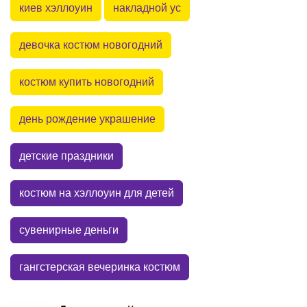
киев хэллоуин
накладной ус
девочка костюм новогодний
костюм купить новогодний
день рождение украшение
детские праздники
костюм на хэллоуин для детей
сувенирные деньги
гангстерская вечеринка костюм