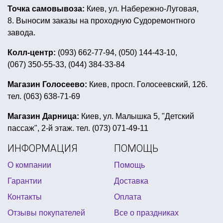
Точка самовывоза:
Киев, ул. Набережно-Луговая,
день рождения в стиле смешарики
8. Выносим заказы на проходную Судоремонтного
шляпы карнавальные
завода.
день рождение в стиле трансформеры
Колл-центр:
(093) 662-77-94, (050) 144-43-10,
(067) 350-55-33, (044) 384-33-84
магазины для дня рождения
купить гавайские леи в украине
Магазин Голосеево:
Киев, просп. Голосеевский, 126.
тел. (063) 638-71-69
фольгированные шары с гелием цена
все для вечеринки baby shower
Магазин Дарница:
Киев, ул. Малышка 5, "Детский
пассаж", 2-й этаж. тел. (073) 071-49-11
карнавальная корона
украшение на девичник
ИНФОРМАЦИЯ
ПОМОЩЬ
товары к пасхе
заказать шары с гелием киев
О компании
Помощь
вечеринка в стиле зомби
Гарантии
Доставка
декорации для пиратской вечеринки
Контакты
Оплата
хлопушка пневматическая
Отзывы покупателей
Все о праздниках
купить одноразовые бумажные тарелки