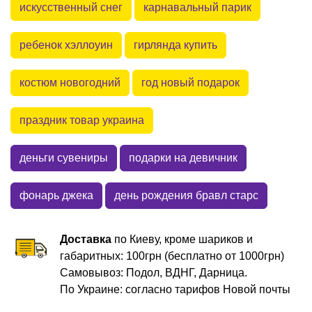
искусственный снег
карнавальный парик
ребенок хэллоуин
гирлянда купить
костюм новогодний
год новый подарок
праздник товар украина
деньги сувениры
подарки на девичник
фонарь джека
день рождения бравл старс
Доставка
по Киеву, кроме шариков и
габаритных: 100грн (бесплатно от 1000грн)
Самовывоз: Подол, ВДНГ, Дарница.
По Украине: согласно тарифов Новой почты