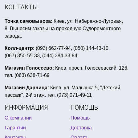
макияж детям на хэллоуин
новогодние шляпки
КОНТАКТЫ
султанчик
рок стиль на вечеринку
Точка самовывоза:
Киев, ул. Набережно-Луговая,
товары для первого дня рождения
8. Выносим заказы на проходную Судоремонтного
декор для ковбойской вечеринки
завода.
новогодние столовые приборы
Колл-центр:
(093) 662-77-94, (050) 144-43-10,
(067) 350-55-33, (044) 384-33-84
необычные светильники интернет магазин
секс приколы купить
Магазин Голосеево:
Киев, просп. Голосеевский, 126.
тел. (063) 638-71-69
украшение пиратской вечеринки
подарки к дню защитника
Магазин Дарница:
Киев, ул. Малышка 5, "Детский
пассаж", 2-й этаж. тел. (073) 071-49-11
аксессуары для девичника киев купить
ИНФОРМАЦИЯ
ПОМОЩЬ
украшения на коктейли
О компании
Помощь
аксессуары для мексиканской вечеринки
Гарантии
Доставка
гарри поттер оформление праздника
Контакты
Оплата