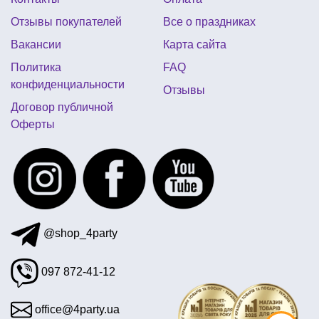
гирлянда новогодняя бумажная
Отзывы покупателей
Все о праздниках
купить большой мешок деда мороза
Вакансии
Карта сайта
свадебный декор украина
Политика
FAQ
детский костюм короля купить
конфиденциальности
Отзывы
аксессуары в стиле диско
букеты из шариков
Договор публичной
Оферты
купить украшение дня патрикп
баннер праздничный
купить подарок на день защитника украины
снежинки цена
@shop_4party
097 872-41-12
office@4party.ua