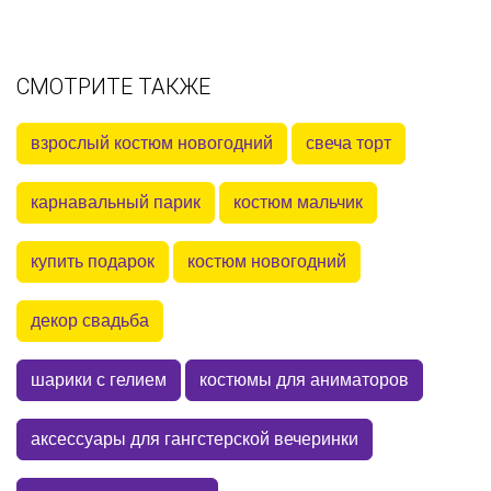
СМОТРИТЕ ТАКЖЕ
взрослый костюм новогодний
свеча торт
карнавальный парик
костюм мальчик
купить подарок
костюм новогодний
декор свадьба
шарики с гелием
костюмы для аниматоров
аксессуары для гангстерской вечеринки