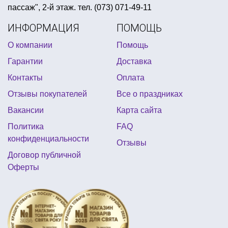
пассаж", 2-й этаж. тел. (073) 071-49-11
бумажная бутафория для праздников
ИНФОРМАЦИЯ
ПОМОЩЬ
день рождение в стиле фиксики
шляпа сомбреро
О компании
Помощь
необычные ночные светильники
Гарантии
Доставка
тарелки на хэллоуин
купить карнавальные перчатки
Контакты
Оплата
новогодние костюмы мультяшных героев
Отзывы покупателей
Все о праздниках
украшения для стола на 14 февраля
Вакансии
Карта сайта
шары для нового года
пин ап вечеринка атрибуты
Политика
FAQ
товары для первого дня рождения
конфиденциальности
Отзывы
новогодние парики купить
ковбойская атрибутика
Договор публичной
Оферты
украшения из воздушных шаров на день рождения