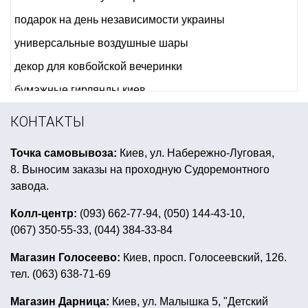
подарок на день независимости украины
универсальные воздушные шары
декор для ковбойской вечеринки
бумажные гирлянды киев
вечеринка в розовом стиле
КОНТАКТЫ
декорации для гангстерской вечеринки
Точка самовывоза:
Киев, ул. Набережно-Луговая,
латекс маски
свечи на день валентина
8. Выносим заказы на проходную Судоремонтного
день рождения ниндзяго
помпоны султанчики
завода.
костюмы аниматоров
карнавальная шляпа цилиндр
Колл-центр:
(093) 662-77-94, (050) 144-43-10,
(067) 350-55-33, (044) 384-33-84
шары с гелием фольгированные
украшения день святого валентина
Магазин Голосеево:
Киев, просп. Голосеевский, 126.
тел. (063) 638-71-69
фольгированные шары фигуры большие
набор детский карнавальный купить украина
Магазин Дарница:
Киев, ул. Малышка 5, "Детский