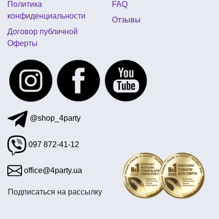
Политика
FAQ
украшение в стиле гарри поттера
конфиденциальности
Отзывы
воздушный шар сердце
Договор публичной
Оферты
романтические воздушные шары
аксессуары в стиле диско
всё для пивной вечеринки
@shop_4party
097 872-41-12
office@4party.ua
Подписаться на рассылку