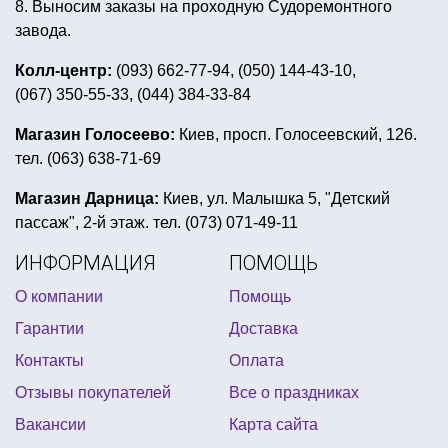
8. Выносим заказы на проходную Судоремонтного
день рождения в стиле кукол лол
завода.
трендовые воздушные шары
Колл-центр:
(093) 662-77-94, (050) 144-43-10,
(067) 350-55-33, (044) 384-33-84
вечеринка в стиле психушки
день рождения тролли
тематические фотозоны
Магазин Голосеево:
Киев, просп. Голосеевский, 126.
тел. (063) 638-71-69
купить всё для сервировки стола
аксессуары для клоуна
сувениры на 14 октября
Магазин Дарница:
Киев, ул. Малышка 5, "Детский
пассаж", 2-й этаж. тел. (073) 071-49-11
оформление ярмарки в школе
ИНФОРМАЦИЯ
ПОМОЩЬ
пиратский костюм купить киев
метафан
О компании
Помощь
день рождения в стиле марвел
Гарантии
Доставка
вечеринка в стиле ангелы и демоны
Контакты
Оплата
день рождения в стиле бравл старс
Отзывы покупателей
Все о праздниках
универсальные воздушные шары
Вакансии
Карта сайта
вечеринка в стиле кубы