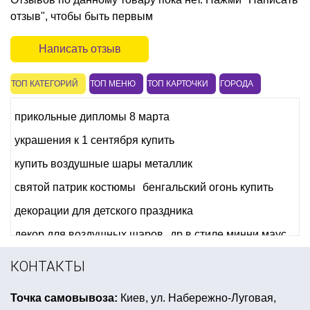
отзыв", чтобы быть первым
Написать отзыв
ТОП КАТЕГОРИЙ
ТОП МЕНЮ
ТОП КАРТОЧКИ
ГОРОДА
прикольные дипломы 8 марта
украшения к 1 сентября купить
купить воздушные шары металлик
святой патрик костюмы
бенгальский огонь купить
декорации для детского праздника
декор для воздушных шаров
др в стиле минни маус
оформление стола на день влюбленных
КОНТАКТЫ
фольгированные шары на день рождения
Точка самовывоза:
Киев, ул. Набережно-Луговая,
цифры из фольгированных шаров