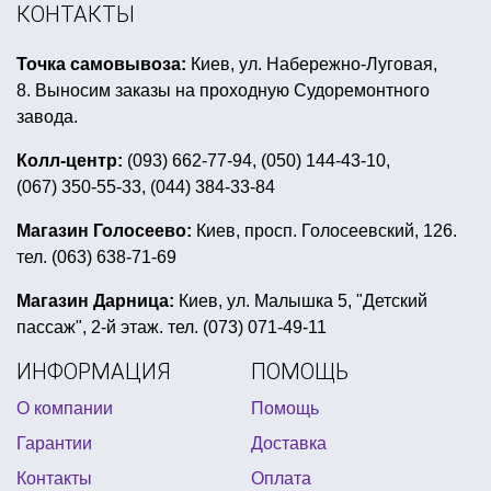
фотобутафория для праздника украина
КОНТАКТЫ
все для грима купить киев
Точка самовывоза:
Киев, ул. Набережно-Луговая,
день рождение в стиле индейцев
8. Выносим заказы на проходную Судоремонтного
ковбойские шляпы киев
завода.
костюмы аниматоров купить
новогодний декор
Колл-центр:
(093) 662-77-94, (050) 144-43-10,
(067) 350-55-33, (044) 384-33-84
купить мужской карнавальный костюм
день рождения хелло китти
баннер на хэллоуин
Магазин Голосеево:
Киев, просп. Голосеевский, 126.
тел. (063) 638-71-69
свечи фейерверк для торта купить киев
купить подвесной декор на день влюбленных
Магазин Дарница:
Киев, ул. Малышка 5, "Детский
пассаж", 2-й этаж. тел. (073) 071-49-11
день рождения в стиле леди баг
ИНФОРМАЦИЯ
ПОМОЩЬ
шары на гавайскую вечеринку
О компании
Помощь
день рождения в стиле русалочки ариэль
Гарантии
Доставка
латексные маски киев
купить новогодний парик
Контакты
Оплата
день рождения в стиле винни пуха