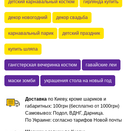
детский карнавальный костюм
гирлянда купить
декор новогодний
декор свадьба
карнавальный парик
детский праздник
купить шляпа
гангстерская вечеринка костюм
гавайские леи
маски зомби
украшения стола на новый год
Доставка
по Киеву, кроме шариков и
габаритных: 100грн (бесплатно от 1000грн)
Самовывоз: Подол, ВДНГ, Дарница.
По Украине: согласно тарифов Новой почты