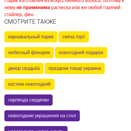
Парик изготовлен из искусственного волоса, поэтому к
нему
не применима
расческа или же любой горячий
стайлер, фен.
СМОТРИТЕ ТАКЖЕ
карнавальный парик
свеча торт
небесный фонарик
новогодний подарок
декор свадьба
праздник товар украина
костюм новогодний
гирлянда сердечки
новогодние украшения на стол