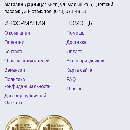
сувенирные деньги киев
Магазин Дарница:
Киев, ул. Малышка 5, "Детский
пассаж", 2-й этаж. тел. (073) 071-49-11
соломка для коктейлей купить
купить шляпу пирата
ИНФОРМАЦИЯ
ПОМОЩЬ
букет из фольгированных шаров
О компании
Помощь
конфеты хэллоуин купить
Гарантии
Доставка
карнавальные детские костюмы
Контакты
Оплата
день рождения в стиле фламинго
Отзывы покупателей
Все о праздниках
свеча таблетка купить
вечеринка в красном
Вакансии
Карта сайта
желтая вечеринка
шарики девичник
Политика
FAQ
костюм для аниматоров купить
конфиденциальности
Отзывы
Договор публичной
Оферты