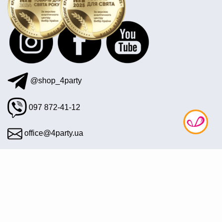
@shop_4party
097 872-41-12
office@4party.ua
Подписаться на рассылку
© 2008—2026 Интернет магазин «4party» — Все для
праздника