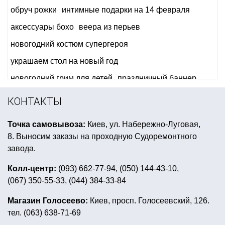
обруч рожки
интимные подарки на 14 февраля
аксессуары бохо
веера из перьев
новогодний костюм супергероя
украшаем стол на новый год
новогодний грим для детей
праздничный баннер
сервировка праздничного стола для детей
КОНТАКТЫ
шапка с пивом
фляги в подарок
Точка самовывоза:
Киев, ул. Набережно-Луговая,
мексиканская вечеринка костюмы
8. Выносим заказы на проходную Судоремонтного
подарок на день независимости украины
завода.
купить оптом небесные фонарики
вечеринка покер
Колл-центр:
(093) 662-77-94, (050) 144-43-10,
(067) 350-55-33, (044) 384-33-84
предметы для хэллоуина
снег искусственный в баллончике
Магазин Голосеево:
Киев, просп. Голосеевский, 126.
тел. (063) 638-71-69
букет из фигур с шариками
вампир зубы