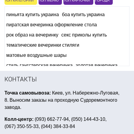
ТОП КАТЕГОРИЙ
ТОП МЕНЮ
ТОП КАРТОЧКИ
ГОРОДА
пиньята купить украина
боа купить украина
пиратская вечеринка оформление стола
рок образ на вечеринку
секс приколы купить
тематические вечеринки стиляги
матовые воздушные шары
стиль гангстерская вечеринка
золотая вечеринка
стаканы бумажные новогодние
свечи в торт
КОНТАКТЫ
карнавальный костюм женский
Точка самовывоза:
Киев, ул. Набережно-Луговая,
аксессуары для вечеринки в стиле диско
8. Выносим заказы на проходную Судоремонтного
товары для праздников киев
новогодние шляпы
завода.
вечеринка в стиле клоунов
ретро вечеринка
Колл-центр:
(093) 662-77-94, (050) 144-43-10,
(067) 350-55-33, (044) 384-33-84
украшения к дню валентина