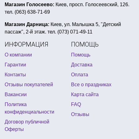
украшение окон на новый год трафареты
Магазин Голосеево:
Киев, просп. Голосеевский, 126.
тел. (063) 638-71-69
аксессуары на подарок 8 марта
новогодний образ для мальчика
Магазин Дарница:
Киев, ул. Малышка 5, "Детский
пассаж", 2-й этаж. тел. (073) 071-49-11
шапку святого патрика купить
ИНФОРМАЦИЯ
ПОМОЩЬ
маленькие открытки на 8 марта купить
О компании
Помощь
костюмы для гавайской вечеринки
Гарантии
Доставка
вечеринка мулен руж
детский грим на хэллоуин
Контакты
Оплата
фонарь джека
Отзывы покупателей
Все о праздниках
украшение стола ко дню святого валентина
Вакансии
Карта сайта
маленькие воздушные шарики купить
Политика
FAQ
детские хлопушки
тематические плакаты
конфиденциальности
Отзывы
рожки на новый год
Договор публичной
Оферты