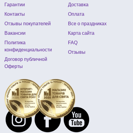
Гарантии
Доставка
прикольные подарки для конкурсов
Контакты
Оплата
рок стиль на вечеринку
пиратской вечеринки
Отзывы покупателей
Все о праздниках
тарелки на новый год купить
Вакансии
Карта сайта
праздник щенячий патруль
Политика
FAQ
ручной насос для шариков
вечеринка гавайская
конфиденциальности
Отзывы
диско стиль вечеринка
Договор публичной
Оферты