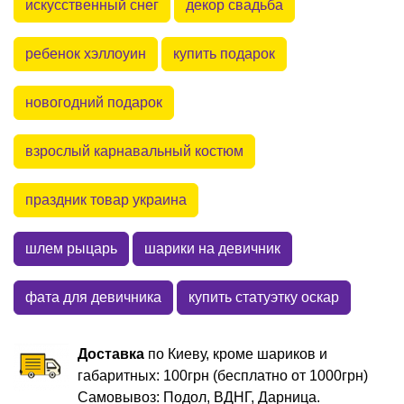
искусственный снег
декор свадьба
ребенок хэллоуин
купить подарок
новогодний подарок
взрослый карнавальный костюм
праздник товар украина
шлем рыцарь
шарики на девичник
фата для девичника
купить статуэтку оскар
Доставка
по Киеву, кроме шариков и
габаритных: 100грн (бесплатно от 1000грн)
Самовывоз: Подол, ВДНГ, Дарница.