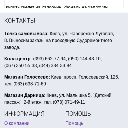
купить скелет на хэллоуин
фонарь на хэллоуин
свечи фейерверк для торта купить киев
КОНТАКТЫ
купить карнавальный костюм взрослый
Точка самовывоза:
Киев, ул. Набережно-Луговая,
колпаки праздничные
день рождение в стиле феи
8. Выносим заказы на проходную Судоремонтного
школьная ярмарка оформление
завода.
стакан бумажный для попкорна
Колл-центр:
(093) 662-77-94, (050) 144-43-10,
(067) 350-55-33, (044) 384-33-84
вечеринка в байкерском стиле
корона карнавальная купить украина
Магазин Голосеево:
Киев, просп. Голосеевский, 126.
тел. (063) 638-71-69
карнавальные костюмы и аксессуары купить украина
все для праздника 14 февраля
шарики с рисунком
Магазин Дарница:
Киев, ул. Малышка 5, "Детский
пассаж", 2-й этаж. тел. (073) 071-49-11
день рождения новорожденного
ИНФОРМАЦИЯ
ПОМОЩЬ
воздушные шары металлик купить
О компании
Помощь
ковбойский костюм