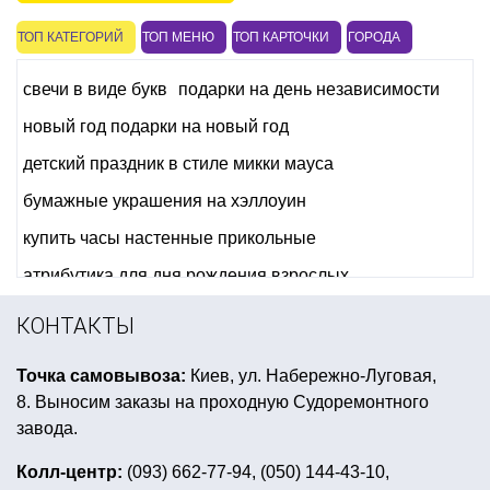
ТОП КАТЕГОРИЙ
ТОП МЕНЮ
ТОП КАРТОЧКИ
ГОРОДА
свечи в виде букв
подарки на день независимости
новый год подарки на новый год
детский праздник в стиле микки мауса
бумажные украшения на хэллоуин
купить часы настенные прикольные
атрибутика для дня рождения взрослых
вечеринка в стиле диско костюмы
КОНТАКТЫ
новогоднее оформление праздничного стола
Точка самовывоза:
Киев, ул. Набережно-Луговая,
купить шарики на 14 февраля
8. Выносим заказы на проходную Судоремонтного
товары для праздника оптом
атрибуты пирата
завода.
костюм мальчику на новый год
Колл-центр:
(093) 662-77-94, (050) 144-43-10,