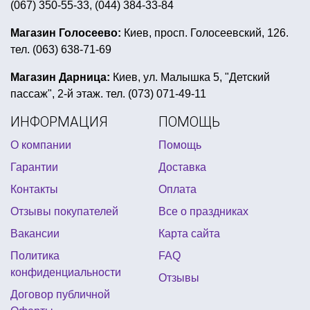
(067) 350-55-33, (044) 384-33-84
детская вечеринка хэллоуин
шар фольгированный звезда
Магазин Голосеево:
Киев, просп. Голосеевский, 126.
тел. (063) 638-71-69
купить карнавальные шляпы
детские карнавальные маски
Магазин Дарница:
Киев, ул. Малышка 5, "Детский
пассаж", 2-й этаж. тел. (073) 071-49-11
единорог на день рождения
вечеринка стиляги
ИНФОРМАЦИЯ
ПОМОЩЬ
свечи на торт негаснущие
О компании
Помощь
холодное сердце день рождения
Гарантии
Доставка
аксессуары для ковбойской вечеринки
Контакты
Оплата
день рождение в стиле винни пух
Отзывы покупателей
Все о праздниках
день рождения в стиле тачки
Вакансии
Карта сайта
фольгированные круглые шары
Политика
FAQ
пригласительные на праздник
конфиденциальности
Отзывы
герои в масках на день рождения
Договор публичной