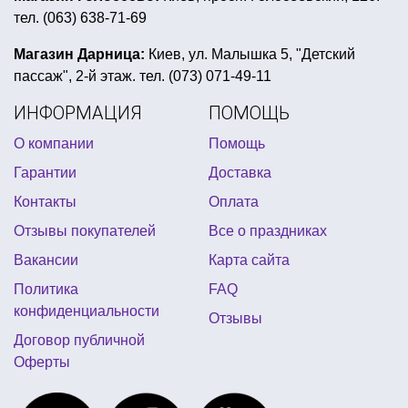
тел. (063) 638-71-69
формочки для кексов из бумаги
тассел для воздушных шаров
Магазин Дарница:
Киев, ул. Малышка 5, "Детский
пассаж", 2-й этаж. тел. (073) 071-49-11
день рождения в стиле микки маус
ИНФОРМАЦИЯ
ПОМОЩЬ
купить воздушные шары на день рождения
О компании
Помощь
день святого валентина шарики
маски на нг
Гарантии
Доставка
день рождение в стиле лол киев
Контакты
Оплата
майнкрафт товары для праздника
Отзывы покупателей
Все о праздниках
шляпы карнавальные купить
Вакансии
Карта сайта
украинский венок на голову
новогодний декор дома
Политика
FAQ
гирлянды из сердечек купить
конфиденциальности
Отзывы
пиратская вечеринка атрибуты
Договор публичной
Оферты
сексуальный подарок к 8 марта для жены
конфетти харьков