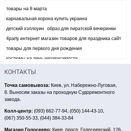
товары на 8 марта
карнавальная корона купить украина
детский хэллоуин
образ для пиратской вечеринки
4party интернет магазин товаров для праздника сайт
товары для первого дня рождения
костюмы на день независимости
новогодний ободок на голову
КОНТАКТЫ
купить квест в коробке
Точка самовывоза:
Киев, ул. Набережно-Луговая,
декорации на детский праздник
8. Выносим заказы на проходную Судоремонтного
костюм супергероя детский купить
завода.
маска карнавальная детская
новогодние парики
Колл-центр:
(093) 662-77-94, (050) 144-43-10,
(067) 350-55-33, (044) 384-33-84
декор для воздушных шаров
купить аксессуары для карнавальных костюмов
Магазин Голосеево:
Киев, просп. Голосеевский, 126.