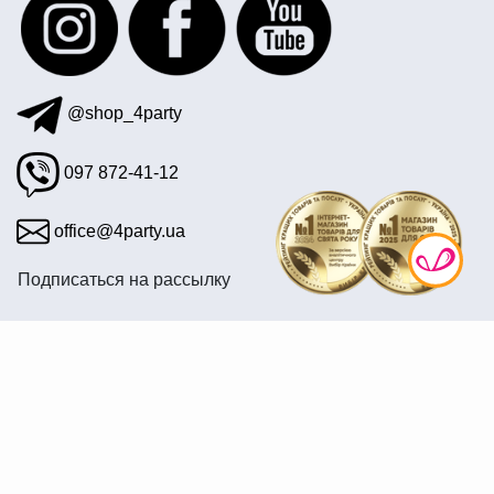
воздушные шары латексные с гелием купить
головной убор для гангстерской вечеринки
@shop_4party
097 872-41-12
office@4party.ua
Подписаться на рассылку