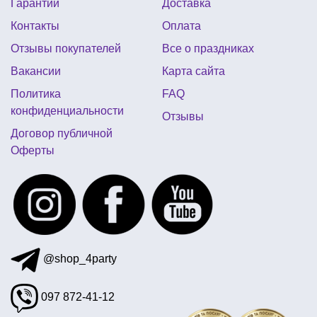
Гарантии
Доставка
парики карнавальные дешево
Контакты
Оплата
др в стиле холодное сердце
гламурная вечеринка
Отзывы покупателей
Все о праздниках
вампирская вечеринка
Вакансии
Карта сайта
аксессуары день независимости
Политика
FAQ
подвески на елку купить
ушки карнавальные
конфиденциальности
Отзывы
сувенирные деньги купить украина
Договор публичной
Оферты
новогодние украшение на стол
воздушные шары маме на день рождения
шарики в гавайском стиле
@shop_4party
097 872-41-12