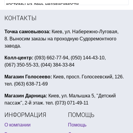
костюмы на день независимости
коробки для сладостей купить
КОНТАКТЫ
купить футбольную дудку
новогодние салфетки
Точка самовывоза:
Киев, ул. Набережно-Луговая,
костюмы супергероев для детей
8. Выносим заказы на проходную Судоремонтного
энгри бердс день рождения
оранжевая вечеринка
завода.
грим на хеллоуин
зеленая вечеринка
Колл-центр:
(093) 662-77-94, (050) 144-43-10,
(067) 350-55-33, (044) 384-33-84
герои мультфильмов из воздушных шариков
костюм вампира для девушек
Магазин Голосеево:
Киев, просп. Голосеевский, 126.
тел. (063) 638-71-69
аксессуары для девичника
украшение стола на halloween
Магазин Дарница:
Киев, ул. Малышка 5, "Детский
пассаж", 2-й этаж. тел. (073) 071-49-11
даша путешественница день рождения
ИНФОРМАЦИЯ
ПОМОЩЬ
декор стола на день святого валентина
О компании
Помощь
карнавальные костюмы мальчиков