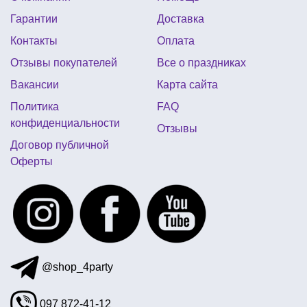
Гарантии
Доставка
новогодние магазины в киеве
Контакты
Оплата
воздушные шары маме на день рождения
Отзывы покупателей
Все о праздниках
прикольные подарки к 8 марта
Вакансии
Карта сайта
новогодние костюмы насекомых
рожки обруч
Политика
FAQ
шары с рисунком
конфиденциальности
Отзывы
воздушные шары на день рождения мужчине
Договор публичной
Оферты
все для девичника киев
прикольные подтяжки купить
@shop_4party
097 872-41-12