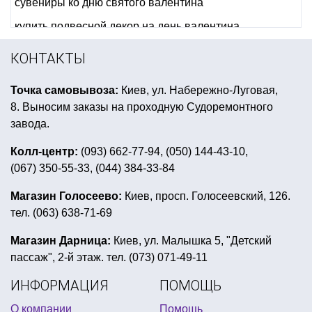
сувениры ко дню святого валентина
купить подвесной декор на день валентина
костюмы для ковбойской вечеринки
КОНТАКТЫ
костюмы на день мертвых
сувениры для halloween
Точка самовывоза:
Киев, ул. Набережно-Луговая,
купить пиратскую шляпу в киеве
8. Выносим заказы на проходную Судоремонтного
подарок на 1 апреля
костюмы костюмы на хэллоуин
завода.
купить все для греческой вечеринки
Колл-центр:
(093) 662-77-94, (050) 144-43-10,
(067) 350-55-33, (044) 384-33-84
вечеринка в стиле психушки
букет из фольгированных шаров
гавайские шляпы
Магазин Голосеево:
Киев, просп. Голосеевский, 126.
тел. (063) 638-71-69
подарок на день защитника
ковбойская вечеринка
купить новогодние игрушки и гирлянды
Магазин Дарница:
Киев, ул. Малышка 5, "Детский
пассаж", 2-й этаж. тел. (073) 071-49-11
подарки на день защитника коллегам
ИНФОРМАЦИЯ
ПОМОЩЬ
маска детская новогодняя
О компании
Помощь
вечеринка в пляжном стиле