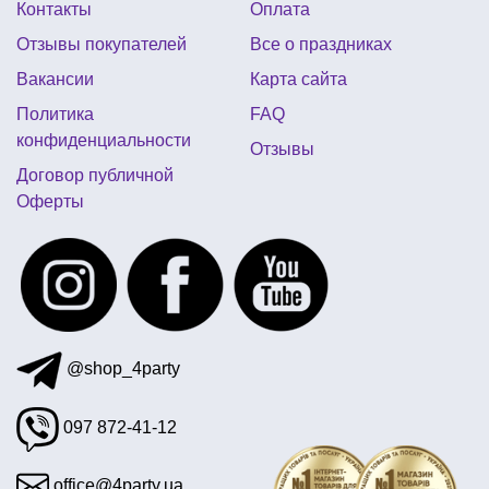
Контакты
Оплата
аксессуары на подарок 8 марта
Отзывы покупателей
Все о праздниках
фольгированные шары сердце
Вакансии
Карта сайта
атрибуты ковбойской вечеринки
Политика
FAQ
латексные шары с гелием
конфиденциальности
Отзывы
воздушные шары латексные шары
Договор публичной
Оферты
вечеринка в стиле клоунов
костюмы детские на хэллоуин
новогодние подвески на потолок
свечки торт
@shop_4party
097 872-41-12
office@4party.ua