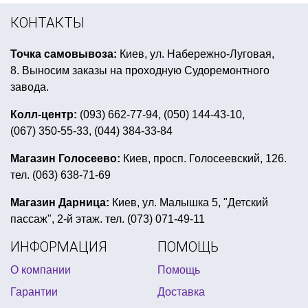
день рождение герои в масках
КОНТАКТЫ
герои мультфильмов из воздушных шариков
Точка самовывоза:
Киев, ул. Набережно-Луговая,
купить лепестки роз на день влюбленных
8. Выносим заказы на проходную Судоремонтного
шляпа сомбреро
завода.
детские карнавальные костюмы животных
Колл-центр:
(093) 662-77-94, (050) 144-43-10,
(067) 350-55-33, (044) 384-33-84
хэллоуин вечеринки киев
шапки с мордами животных
Магазин Голосеево:
Киев, просп. Голосеевский, 126.
тел. (063) 638-71-69
angry birds день рождения
конфетти для воздушных шаров купить
Магазин Дарница:
Киев, ул. Малышка 5, "Детский
пассаж", 2-й этаж. тел. (073) 071-49-11
карнавальная шляпа купить
блогерская вечеринка
ИНФОРМАЦИЯ
ПОМОЩЬ
шары фольгированные цифры
О компании
Помощь
прикольные подтяжки купить
Гарантии
Доставка
сувениры для halloween