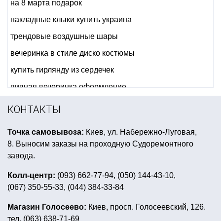
на 8 марта подарок
накладные клыки купить украина
трендовые воздушные шары
вечеринка в стиле диско костюмы
купить гирлянду из сердечек
пивная вечеринка оформление
латексные шары с гелием
КОНТАКТЫ
детский праздник в стиле микки маус
Точка самовывоза:
Киев, ул. Набережно-Луговая,
картина на хэллоуин
8. Выносим заказы на проходную Судоремонтного
шары на день рождения для взрослых
завода.
гелиевые шары на 14 февраля
цветная вечеринка
Колл-центр:
(093) 662-77-94, (050) 144-43-10,
(067) 350-55-33, (044) 384-33-84
праздничный баннер
вечеринка в стиле диско
всё для детского праздника
Магазин Голосеево:
Киев, просп. Голосеевский, 126.
тел. (063) 638-71-69
карнавальная корона купить украина