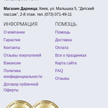
хэллоуин баннер
Магазин Дарница:
Киев, ул. Малышка 5, "Детский
пассаж", 2-й этаж. тел. (073) 071-49-11
детский день рождения в стиле индейцев
ИНФОРМАЦИЯ
ПОМОЩЬ
морская тематическая вечеринка
О компании
Помощь
вечеринка в стиле клоунов
Гарантии
Доставка
воздушные шары на день рождения девушке
Контакты
Оплата
все для вечеринки звездные войны купить в киеве
Отзывы покупателей
Все о праздниках
купить воздушные шарики в интернет магазине
Вакансии
Карта сайта
маска для хэллоуина
купить фату на девичник киев
Политика
FAQ
юбка гавайская
конфиденциальности
Отзывы
оформление зала к выпускному вечеру
Договор публичной
Оферты
гавайская вечеринка одежда
купить пиратский костюм
золотая вечеринка
оформление на девичник