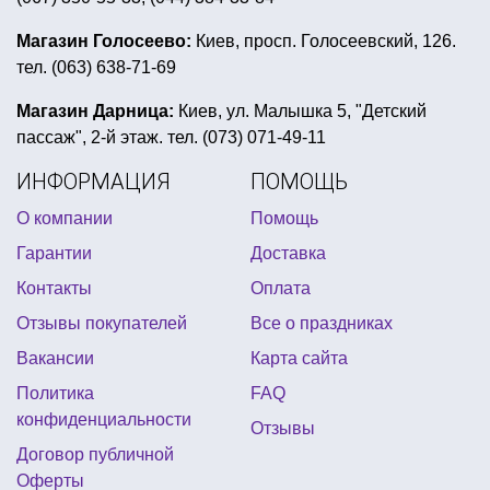
товары на выпускной в школу украина
Магазин Голосеево:
Киев, просп. Голосеевский, 126.
тел. (063) 638-71-69
день святого патрика что подарить
купить леи для гавайской вечеринки
Магазин Дарница:
Киев, ул. Малышка 5, "Детский
пассаж", 2-й этаж. тел. (073) 071-49-11
новогоднее конфетти
праздник в стиле хелло китти
ИНФОРМАЦИЯ
ПОМОЩЬ
карнавальные очки оптом купить
О компании
Помощь
подарки на 1 апреля купить в киеве
Гарантии
Доставка
сувенирные магниты киев
веер из перьев купить
Контакты
Оплата
воздушные шары сердце киев
Отзывы покупателей
Все о праздниках
сувениры для halloween
Вакансии
Карта сайта
день рождение в стиле воздушный шар
Политика
FAQ
декор для морской вечеринки
обруч рожки
конфиденциальности
Отзывы
скатерть новогодняя киев купить
Договор публичной
Оферты
подушки прикольные