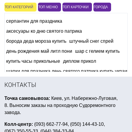
ТОП КАТЕГОРИЙ
ТОП МЕНЮ
ТОП КАРТОЧКИ
ГОРОДА
серпантин для праздника
аксесуары ко дню святого патрика
борода деда мороза купить
штучный снег спрей
день рождения май литл пони
шар с гелием купить
купить часы прикольные
диплом прикол
шапки для празника день святого патрика купить украин
мексиканская вечеринка аксессуары
КОНТАКТЫ
карнавальный костюм для женщины
Точка самовывоза:
Киев, ул. Набережно-Луговая,
купить небесные фонарики на 8 марта
8. Выносим заказы на проходную Судоремонтного
декор для сервировки стола
завода.
микки маус день рождения
Колл-центр:
(093) 662-77-94, (050) 144-43-10,
(067) 350-55-33, (044) 384-33-84
день рождения в стиле робокар поли