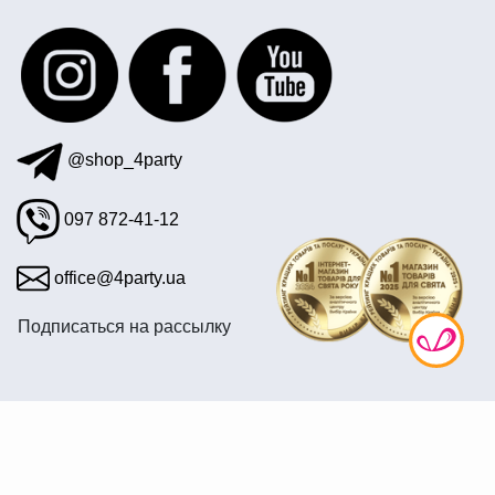
купить гирлянды недорого украина
@shop_4party
097 872-41-12
office@4party.ua
Подписаться на рассылку