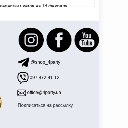
лепестки цветов на 14 февраля
 стиле клоунов
пузыри мыльные
@shop_4party
097 872-41-12
office@4party.ua
Подписаться на рассылку