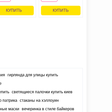
КУПИТЬ
КУПИТЬ
ния
гирлянда для улицы купить
е
упить
светящиеся палочки купить киев
о патрика
стаканы на хэллоуин
ьные маски
вечеринка в стиле байкеров