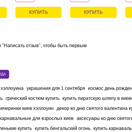
КУПИТЬ
КУПИТЬ
и "Написать отзыв", чтобы быть первым
ОДА
я хэллоуина
украшения для 1 сентября
космос день рожде
ть
греческий костюм купить
купить пиратскую шляпу в киев
вечеринки киев хэллоуин
декор ко дню святого валентина к
карнавальные для взрослых киев
аксесуары ко дню святог
ленькие купить
купить бенгальский огонь
купить карнавал