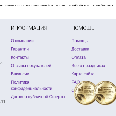
праздник в стиле щенячий патруль
ковбойская атрибутика
магазин товаров для праздника сайт
спиннеры
вечеринка в
ь рождения в стиле воздушный шар
ИНФОРМАЦИЯ
ПОМОЩЬ
О компании
Помощь
Гарантии
Доставка
Контакты
Оплата
0,
Отзывы покупателей
Все о праздниках
Вакансии
Карта сайта
Политика
FAQ
конфиденциальности
Отзывы
Договор публичной Оферты
-11