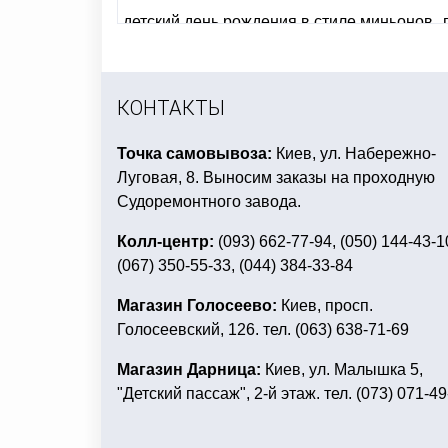
детский день рождения в стиле миньонов
хэллоуин детский костюм
4party интернет 
карнавальные маски для детей купить
ден
КОНТАКТЫ
Точка самовывоза:
Киев, ул. Набережно-
Луговая, 8. Выносим заказы на проходную
Судоремонтного завода.
Колл-центр:
(093) 662-77-94, (050) 144-43-1
(067) 350-55-33, (044) 384-33-84
Магазин Голосеево:
Киев, просп.
Голосеевский, 126. тел. (063) 638-71-69
Магазин Дарница:
Киев, ул. Малышка 5,
"Детский пассаж", 2-й этаж. тел. (073) 071-49