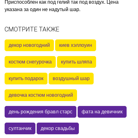
Приспособлен как под гелий так под воздух. Цена
указана за один не надутый шар.
СМОТРИТЕ ТАКЖЕ
декор новогодний
киев хэллоуин
костюм снегурочка
купить шляпа
купить подарок
воздушный шар
девочка костюм новогодний
день рождения бравл старс
фата на девичник
султанчик
декор свадьбы