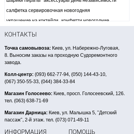
шарики пираты
аксессуары день независимости
салфетка сервировочная новогодняя
украшение на коктейли
конфетти новогодние
букет из мини фигур
украшение стола на halloween
КОНТАКТЫ
воздушные шары латексные с гелием купить
Точка самовывоза:
Киев, ул. Набережно-Луговая,
желтая вечеринка
снег в баллоне для елки
8. Выносим заказы на проходную Судоремонтного
купить шарики с гелием в киеве
завода.
купить подвесные фонарики на день валентина
Колл-центр:
(093) 662-77-94, (050) 144-43-10,
(067) 350-55-33, (044) 384-33-84
оформление гавайской вечеринки
костюм ковбоя
товары к пасхе
Магазин Голосеево:
Киев, просп. Голосеевский, 126.
тел. (063) 638-71-69
купить конфетти на день влюбленных
вечеринка в стиле клоунов
сувенир магнит
Магазин Дарница:
Киев, ул. Малышка 5, "Детский
пассаж", 2-й этаж. тел. (073) 071-49-11
детский день рождения в стиле фламинго
ИНФОРМАЦИЯ
ПОМОЩЬ
кружка с приколами
бенгальский огонь