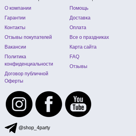
О компании
Помощь
карнавальный костюм на мальчика
Гарантии
Доставка
воздушные шары на день рождения девочки
Контакты
Оплата
хлопушка пневматическая
свечи в торт оптом
Отзывы покупателей
Все о праздниках
купить костюм деда мороза украина
Вакансии
Карта сайта
рожки новогодние
магазин для хэллоуина харьков
Политика
FAQ
конфиденциальности
Отзывы
Договор публичной
Оферты
@shop_4party